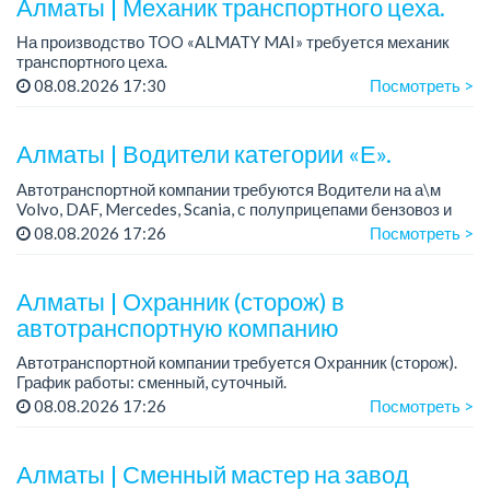
Алматы | Механик транспортного цеха.
На производство TOO «ALMATY MAI» требуется механик
транспортного цеха.
Зарплата: до 380 000 тенге на руки.
08.08.2026 17:30
Посмотреть >
График работы: 5/2, с 08.00 до 17.00.
Требования: высшее или среднее...
Алматы | Водители категории «Е».
Автотранспортной компании требуются Водители на а\м
Volvo, DAF, Mercedes, Scania, с полуприцепами бензовоз и
битумовоз.
08.08.2026 17:26
Посмотреть >
Требования:
- Категория «Е» ОБЯЗАТЕЛЬНА!
Алматы | Охранник (сторож) в
- Опыт эксплу...
автотранспортную компанию
Автотранспортной компании требуется Охранник (сторож).
График работы: сменный, суточный.
Зарплата: от 15 000 до 22 000 тенге/смена.
08.08.2026 17:26
Посмотреть >
Пунктуальный, коммуникабельный, без вредны...
Алматы | Сменный мастер на завод