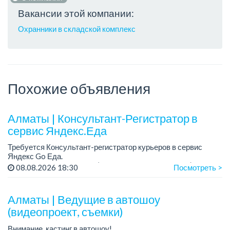
Вакансии этой компании:
Охранники в складской комплекс
Похожие объявления
Алматы | Консультант-Регистратор в
сервис Яндекс.Еда
Требуется Консультант-регистратор курьеров в сервис
Яндекс Go Еда.
Условия: работа в офисе (Абылай хана - Макатаева).
08.08.2026 18:30
Посмотреть >
График работы: 5/2, пятидневка, с 9 до 18 час.
Требован...
Алматы | Ведущие в автошоу
(видеопроект, съемки)
Внимание, кастинг в автошоу!