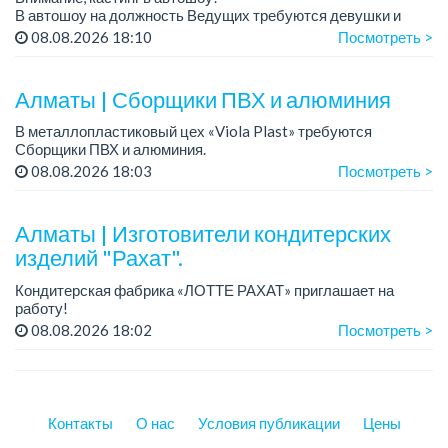
В автошоу на должность Ведущих требуются девушки и
парни. А также авто эксперты и авто перекупы.
08.08.2026 18:10
Посмотреть >
Преимущество для соискателей:
– знание автомоб...
Алматы | Сборщики ПВХ и алюминия
В металлопластиковый цех «Viola Plast» требуются
Сборщики ПВХ и алюминия.
График работы: 5/2, с 08.00 до 17.00.
08.08.2026 18:03
Посмотреть >
Зарплата: от 300 000 тенге.
По всем вопросам обращаться по теле...
Алматы | Изготовители кондитерских
изделий "Рахат".
Кондитерская фабрика «ЛОТТЕ РАХАТ» приглашает на
работу!
График работы: сменный.
08.08.2026 18:02
Посмотреть >
Зарплата: от 202 729 до 330 216 тенге.
Условия: стабильная зарплата (указана с вычетом налогов),
пред...
Контакты
О нас
Условия публикации
Цены