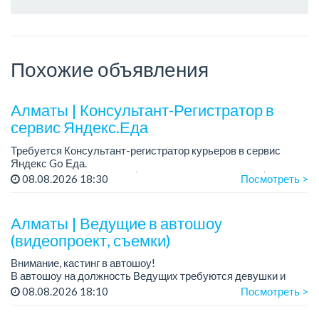
Похожие объявления
Алматы | Консультант-Регистратор в
сервис Яндекс.Еда
Требуется Консультант-регистратор курьеров в сервис
Яндекс Go Еда.
Условия: работа в офисе (Абылай хана - Макатаева).
08.08.2026 18:30
Посмотреть >
График работы: 5/2, пятидневка, с 9 до 18 час.
Требован...
Алматы | Ведущие в автошоу
(видеопроект, съемки)
Внимание, кастинг в автошоу!
В автошоу на должность Ведущих требуются девушки и
парни. А также авто эксперты и авто перекупы.
08.08.2026 18:10
Посмотреть >
Преимущество для соискателей: