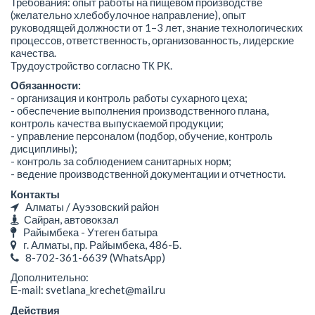
Требования: опыт работы на пищевом производстве
(желательно хлебобулочное направление), опыт
руководящей должности от 1–3 лет, знание технологических
процессов, ответственность, организованность, лидерские
качества.
Трудоустройство согласно ТК РК.
Обязанности:
- организация и контроль работы сухарного цеха;
- обеспечение выполнения производственного плана,
контроль качества выпускаемой продукции;
- управление персоналом (подбор, обучение, контроль
дисциплины);
- контроль за соблюдением санитарных норм;
- ведение производственной документации и отчетности.
Контакты
Алматы / Ауэзовский район
Сайран, автовокзал
Райымбека - Утеген батыра
г. Алматы, пр. Райымбека, 486-Б.
8-702-361-6639
(WhatsApp)
Дополнительно:
Е-mail: svetlana_krechet@mail.ru
Действия