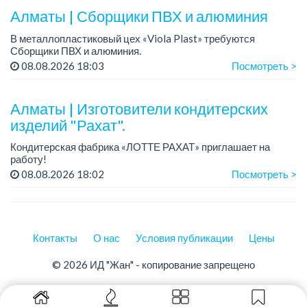
– знание автомоб...
Алматы | Сборщики ПВХ и алюминия
В металлопластиковый цех «Viola Plast» требуются
Сборщики ПВХ и алюминия.
График работы: 5/2, с 08.00 до 17.00.
08.08.2026 18:03
Посмотреть >
Зарплата: от 300 000 тенге.
По всем вопросам обращаться по теле...
Алматы | Изготовители кондитерских
изделий "Рахат".
Кондитерская фабрика «ЛОТТЕ РАХАТ» приглашает на
работу!
График работы: сменный.
08.08.2026 18:02
Посмотреть >
Зарплата: от 202 729 до 330 216 тенге.
Условия: стабильная зарплата (указана с вычетом налогов),
пред...
Контакты
О нас
Условия публикации
Цены
© 2026 ИД "Жан" - копирование запрещено