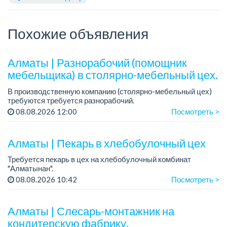
Похожие объявления
Алматы | Разнорабочий (помощник
мебельщика) в столярно-мебельный цех.
В производственную компанию (столярно-мебельный цех)
требуются требуется разнорабочий.
График работы: 5/2.
08.08.2026 12:00
Посмотреть >
Зарплата: 250 000 тенге в месяц.
...
Алматы | Пекарь в хлебобулочный цех
Требуется пекарь в цех на хлебобулочный комбинат
"Алматынан".
Требования: начальное или среднее специальное
08.08.2026 10:42
Посмотреть >
образование.
График работы: 5/2.
Алматы | Слесарь-монтажник на
Зарплата: до 220 000 тенге в меся...
кондитерскую фабрику.