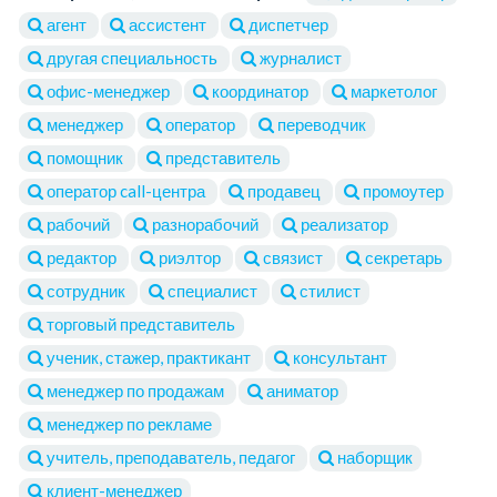
агент
ассистент
диспетчер
другая специальность
журналист
офис-менеджер
координатор
маркетолог
менеджер
оператор
переводчик
помощник
представитель
оператор call-центра
продавец
промоутер
рабочий
разнорабочий
реализатор
редактор
риэлтор
связист
секретарь
сотрудник
специалист
стилист
торговый представитель
ученик, стажер, практикант
консультант
менеджер по продажам
аниматор
менеджер по рекламе
учитель, преподаватель, педагог
наборщик
клиент-менеджер