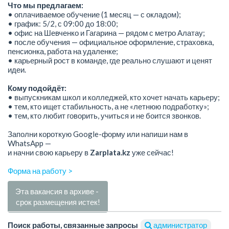
Что мы предлагаем:
• оплачиваемое обучение (1 месяц — с окладом);
• график: 5/2, с 09:00 до 18:00;
• офис на Шевченко и Гагарина — рядом с метро Алатау;
• после обучения — официальное оформление, страховка,
пенсионка, работа на удаленке;
• карьерный рост в команде, где реально слушают и ценят
идеи.
Кому подойдёт:
• выпускникам школ и колледжей, кто хочет начать карьеру;
• тем, кто ищет стабильность, а не «летнюю подработку»;
• тем, кто любит говорить, учиться и не боится звонков.
Заполни короткую Google-форму или напиши нам в
WhatsApp —
и начни свою карьеру в
Zarplata.kz
уже сейчас!
Форма на работу >
Эта вакансия в архиве -
срок размещения истек!
Поиск работы, связанные запросы
администратор