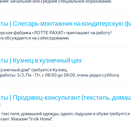
ния: начальное или среднее специальное образование.
работы: 5/2.
а: до 220 000 тенге в меся...
ты | Слесарь-монтажник на кондитерскую ф
ерская фабрика «ЛОТТЕ РАХАТ» приглашает на работу!
а обсуждается на собеседовании.
работы: сменный.
: стабильная зарплата (указана с вычетом налогов), пред...
ты | Кузнец в кузнечный цех
Кузнечный дом" требуется Кузнец.
работы: 5/2, Пн - Пт, с 08:00 до 18:00, очень редко суббота.
а: 300 000 - 500 000 тенге, сдельная.
ания:
ты | Продавец-консультант (текстиль, дома
)
 текстиля, домашней одежды, одеял, подушек и обуви требуется
тант. Магазин "Irvik Home".
работы: 3/2, с 10:00 до 20:00.
а: от 400 000 тенге и выше.