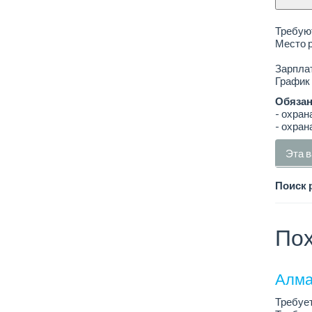
Требуют
Место р
Зарплат
График 
Обязан
- охран
- охран
Эта в
Поиск 
Пох
Алма
Требует