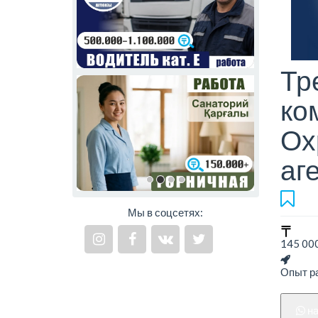
Тр
ко
Ох
аг
Мы в соцсетях:
145 000
Опыт ра
н