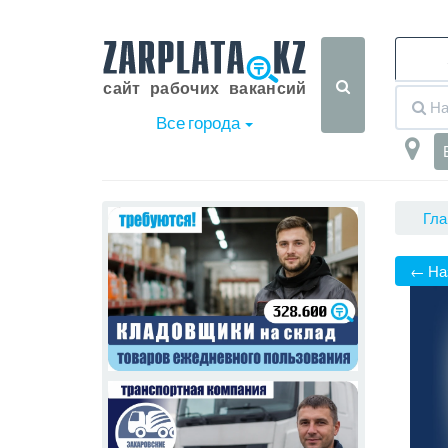
Все города
Гла
← На