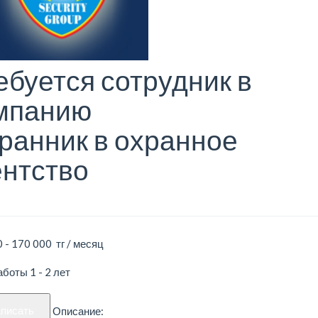
ебуется сотрудник в
мпанию
ранник в охранное
ентство
 - 170 000 тг / месяц
боты 1 - 2 лет
аписать
Описание: