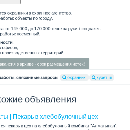
ся охранники в охранное агентство.
аботы: объекты по городу.
а: от 145 000 до 170 000 тенге на руки + соцпакет.
работы: посменный.
ности:
а офисов;
а производственных территорий.
акансия в архиве - срок размещения истек!
работы, связанные запросы
охранник
күзетші
ожие объявления
ты | Пекарь в хлебобулочный цех
ся пекарь в цех на хлебобулочный комбинат "Алматынан".