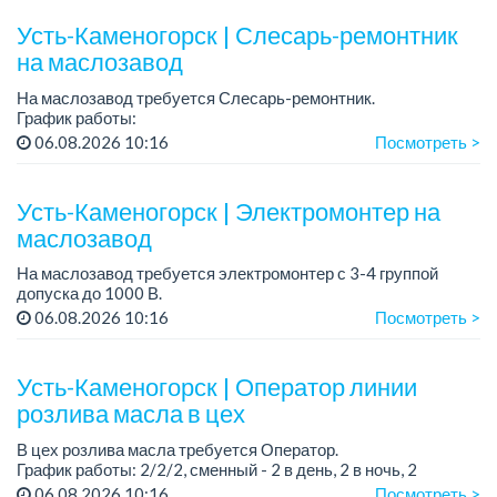
Усть-Каменогорск | Слесарь-ремонтник
на маслозавод
На маслозавод требуется Слесарь-ремонтник.
График работы:
- 5/2, с 08 до 17 час либо
06.08.2026 10:16
Посмотреть >
- 3/3 с 08.00 час до 19.00 час.
Требования: приветствуется опыт и наличие квалиф...
Усть-Каменогорск | Электромонтер на
маслозавод
На маслозавод требуется электромонтер с 3-4 группой
допуска до 1000 В.
06.08.2026 10:16
Посмотреть >
Требования:
* Опыт работы
* Знание и умение читать электрические схемы
Усть-Каменогорск | Оператор линии
розлива масла в цех
Условия:
* Пре...
В цех розлива масла требуется Оператор.
График работы: 2/2/2, сменный - 2 в день, 2 в ночь, 2
выходных.
06.08.2026 10:16
Посмотреть >