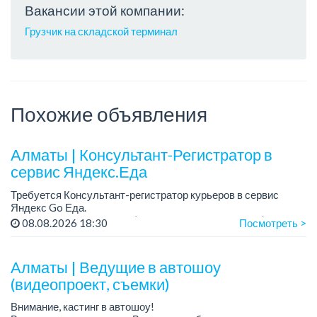
Вакансии этой компании:
Грузчик на складской терминал
Похожие объявления
Алматы | Консультант-Регистратор в
сервис Яндекс.Еда
Требуется Консультант-регистратор курьеров в сервис
Яндекс Go Еда.
Условия: работа в офисе (Абылай хана - Макатаева).
08.08.2026 18:30
Посмотреть >
График работы: 5/2, пятидневка, с 9 до 18 час.
Требован...
Алматы | Ведущие в автошоу
(видеопроект, съемки)
Внимание, кастинг в автошоу!