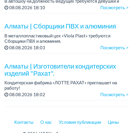
В автошоу на должность Ведущих требуются девушки и
парни. А также авто эксперты и авто перекупы.
08.08.2026 18:10
Посмотреть >
Преимущество для соискателей:
– знание автомоб...
Алматы | Сборщики ПВХ и алюминия
В металлопластиковый цех «Viola Plast» требуются
Сборщики ПВХ и алюминия.
График работы: 5/2, с 08.00 до 17.00.
08.08.2026 18:03
Посмотреть >
Зарплата: от 300 000 тенге.
По всем вопросам обращаться по теле...
Алматы | Изготовители кондитерских
изделий "Рахат".
Кондитерская фабрика «ЛОТТЕ РАХАТ» приглашает на
работу!
График работы: сменный.
08.08.2026 18:02
Посмотреть >
Зарплата: от 202 729 до 330 216 тенге.
Условия: стабильная зарплата (указана с вычетом налогов),
пред...
Контакты
О нас
Условия публикации
Цены