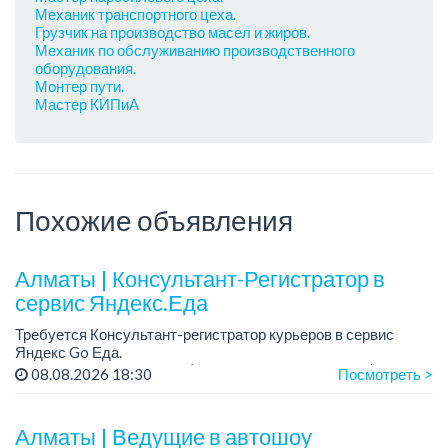
Механик транспортного цеха.
Грузчик на производство масел и жиров.
Механик по обслуживанию производственного
оборудования.
Монтер пути.
Мастер КИПиА
Похожие объявления
Алматы | Консультант-Регистратор в
сервис Яндекс.Еда
Требуется Консультант-регистратор курьеров в сервис
Яндекс Go Еда.
Условия: работа в офисе (Абылай хана - Макатаева).
08.08.2026 18:30
Посмотреть >
График работы: 5/2, пятидневка, с 9 до 18 час.
Требован...
Алматы | Ведущие в автошоу