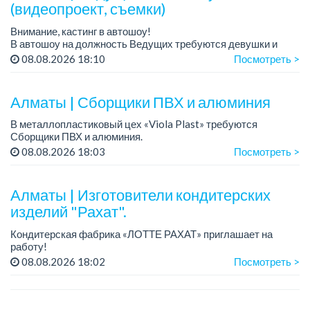
(видеопроект, съемки)
Внимание, кастинг в автошоу!
В автошоу на должность Ведущих требуются девушки и
парни. А также авто эксперты и авто перекупы.
08.08.2026 18:10
Посмотреть >
Преимущество для соискателей:
– знание автомоб...
Алматы | Сборщики ПВХ и алюминия
В металлопластиковый цех «Viola Plast» требуются
Сборщики ПВХ и алюминия.
График работы: 5/2, с 08.00 до 17.00.
08.08.2026 18:03
Посмотреть >
Зарплата: от 300 000 тенге.
По всем вопросам обращаться по теле...
Алматы | Изготовители кондитерских
изделий "Рахат".
Кондитерская фабрика «ЛОТТЕ РАХАТ» приглашает на
работу!
График работы: сменный.
08.08.2026 18:02
Посмотреть >
Зарплата: от 202 729 до 330 216 тенге.
Условия: стабильная зарплата (указана с вычетом налогов),
пред...