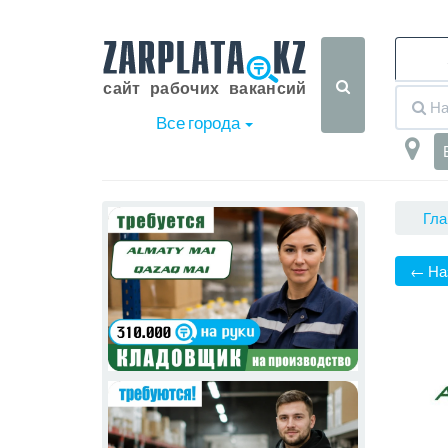
Все города
Гла
← На