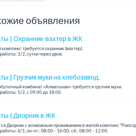
ожие объявления
ты | Охранник-вахтер в ЖК
 комплекс требуется охранник (вахтер).
работы: 1/2, сутки через двое.
ния: без вредных привычек. ...
ы | Грузчик муки на хлебозавод.
булочный комбинат «Алматынан» требуется грузчик муки.
работы: 5/2, с 09.00 до 18.00.
а: до 200 000 тенге в месяц.
ости: погрузка и выгрузка муки.
ты | Дворник в ЖК
ся Дворник с возможным проживанием в жилой комплекс "Рапсод
аботы: 6/1, пн-пт.: 08:00 - 16:00; сб.: 08:00 - 12:00.
а: 170 000 тенге на руки, 1 раз в месяц.