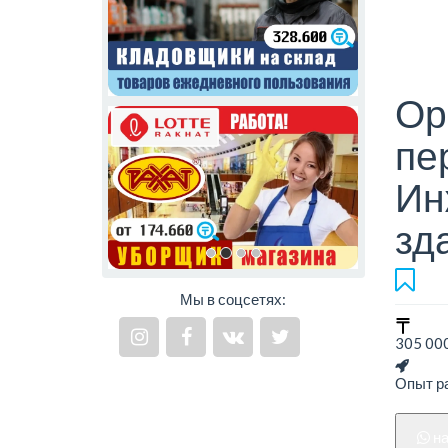
Ор
пе
Ин
зд
Мы в соцсетях:
305 000
Опыт ра
н