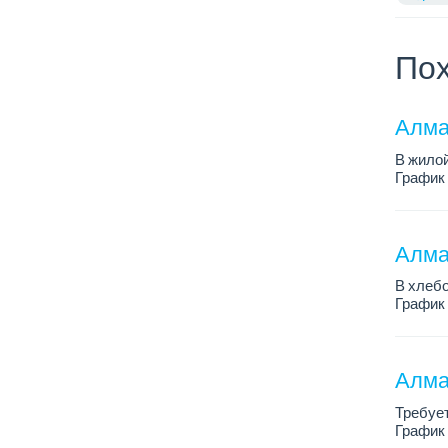
Пох
Алма
В жилой
График 
Требова
Алмат
В хлебо
График 
Зарплат
Обязанн
У...
Алма
Требует
График р
Зарплат