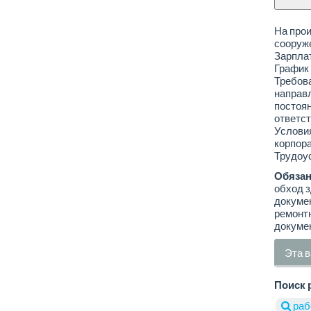
На прои
сооруж
Зарплат
График 
Требов
направ
постоян
ответст
Условия
корпора
Трудоус
Обязан
обход з
докумен
ремонтн
докуме
Эта в
Поиск 
раб