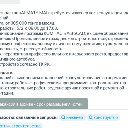
зводство «ALMATY MAI» требуется инженер по эксплуатации зд
ений.
а: от 305 000 тенге в месяц.
работы: 5/2, с 08.00 до 17.00.
ания: знание программ КОМПАС и AutoCAD; высшее образование
лению «Промышленное и гражданское строительство»; стремлени
ному профессиональному и личностному развитию; пунктуально
венность, стрессоустойчивость.
: перспектива профессионального и карьерного роста, предоста
тивного автобуса.
тройство согласно ТК РК.
ности:
даний с выявлением отклонений; консультирование по норматив
тации; работа с графическими программами; контроль качества
о-строительных работ; ведение архива проектной и ремонтной
нтации.
акансия в архиве - срок размещения истек!
работы, связанные запросы
инженер
конструктор
отник строительства