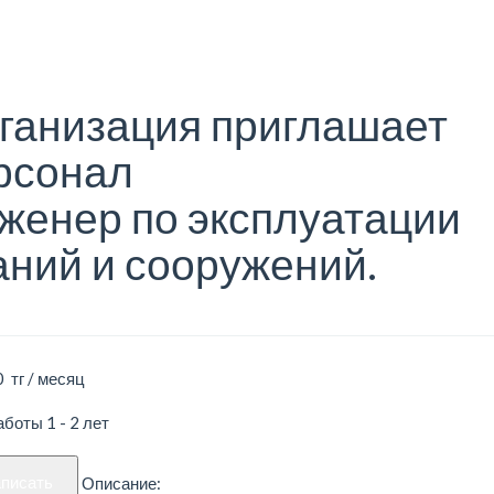
ганизация приглашает
рсонал
женер по эксплуатации
аний и сооружений.
 тг / месяц
боты 1 - 2 лет
аписать
Описание: