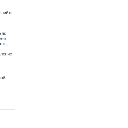
аний и
 по
е к
сть,
вление
ной