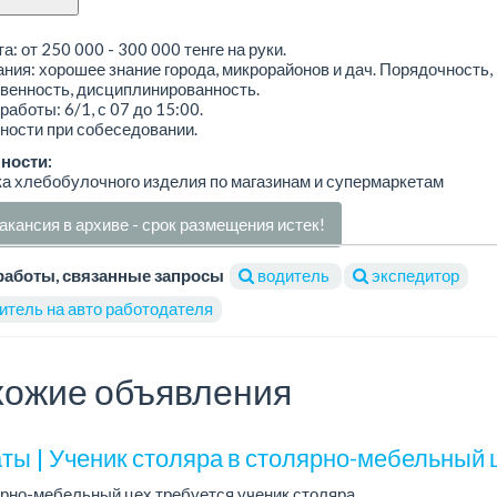
а: от 250 000 - 300 000 тенге на руки.
ния: хорошее знание города, микрорайонов и дач. Порядочность,
венность, дисциплинированность.
работы: 6/1, с 07 до 15:00.
ности при собеседовании.
ности:
а хлебобулочного изделия по магазинам и супермаркетам
акансия в архиве - срок размещения истек!
работы, связанные запросы
водитель
экспедитор
итель на авто работодателя
ожие объявления
ты | Ученик столяра в столярно-мебельный 
рно-мебельный цех требуется ученик столяра.