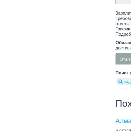
Зарплат
Требова
ответст
График 
Подроб
Обязан
доставк
Эта в
Поиск 
вод
Пох
Алма
В столя