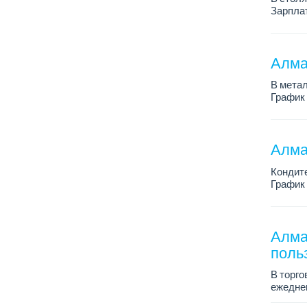
Зарплат
График 
Требова
Алма
В метал
График 
Зарплат
По всем
Алма
Кондит
График 
Зарплат
Условия
Алма
поль
В торго
ежеднев
Зарплат