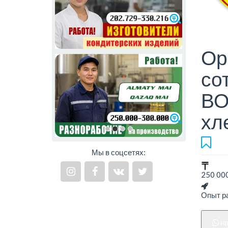
Ор
со
ВО
хл
Мы в соцсетях:
250 000
Опыт ра
н