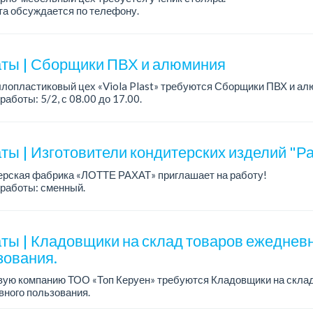
а обсуждается по телефону.
работы: 5/2, с 08.00 до 18.00.
ния: опыт работы не требуется; желание обучаться пр...
ты | Сборщики ПВХ и алюминия
лопластиковый цех «Viola Plast» требуются Сборщики ПВХ и ал
работы: 5/2, с 08.00 до 17.00.
а: от 300 000 тенге.
 вопросам обращаться по теле...
ты | Изготовители кондитерских изделий "Ра
ерская фабрика «ЛОТТЕ РАХАТ» приглашает на работу!
работы: сменный.
а: от 202 729 до 330 216 тенге.
: стабильная зарплата (указана с вычетом налогов), пред...
ты | Кладовщики на склад товаров ежеднев
зования.
вую компанию ТОО «Топ Керуен» требуются Кладовщики на склад
ного пользования.
а: 248 600 тенге + премия 80 000 тенге.