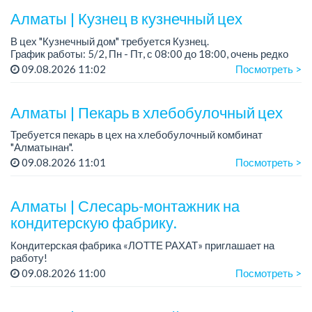
Алматы | Кузнец в кузнечный цех
В цех "Кузнечный дом" требуется Кузнец.
График работы: 5/2, Пн - Пт, с 08:00 до 18:00, очень редко
суббота.
09.08.2026 11:02
Посмотреть >
Зарплата: 300 000 - 500 000 тенге, сдельная.
Требования:
Алматы | Пекарь в хлебобулочный цех
- о...
Требуется пекарь в цех на хлебобулочный комбинат
"Алматынан".
Требования: начальное или среднее специальное
09.08.2026 11:01
Посмотреть >
образование.
График работы: 5/2.
Алматы | Слесарь-монтажник на
Зарплата: до 220 000 тенге в меся...
кондитерскую фабрику.
Кондитерская фабрика «ЛОТТЕ РАХАТ» приглашает на
работу!
Зарплата обсуждается на собеседовании.
09.08.2026 11:00
Посмотреть >
График работы: сменный.
Условия: стабильная зарплата (указана с вычетом налогов),
пред...