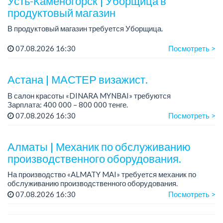
Усть-Каменогорск | Уборщица в
продуктовый магазин
В продуктовый магазин требуется Уборщица.
График работы: 6/1, время работы с 08.00 до 18.00, 6 дней в
07.08.2026 16:30
Посмотреть >
неделю.
Зарплата: 160 000 тенге на руки + соцпакет.
Астана | МАСТЕР визажист.
Мы ищем о...
В салон красоты «DINARA MYNBAI» требуются
Зарплата: 400 000 – 800 000 тенге.
07.08.2026 16:30
Посмотреть >
Если вы энергичный, амбициозный мастер, ищете
интересную компанию с комфортными условиями,
умеющими о...
Алматы | Механик по обслуживанию
производственного оборудования.
На производство «ALMATY MAI» требуется механик по
обслуживанию производственного оборудования.
Зарплата: до 500 000 тенге.
07.08.2026 16:30
Посмотреть >
График работы: 5/2, с 08.00 до 17.00.
Требования: ср...