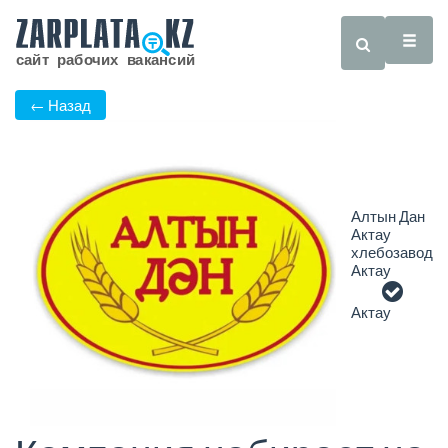
← Назад
Алтын Дан
Актау
хлебозавод
Актау
Актау