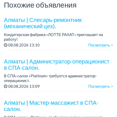
Похожие объявления
Алматы | Слесарь-ремонтник
(механический цех).
Кондитерская фабрика «ЛОТТЕ РАХАТ» приглашает на
работу!
График работы: сменный.
08.08.2026 13:10
Посмотреть >
Зарплата: от 293 906 до 390 328 тенге.
Условия: стабильная зарплата (указана с вычетом налогов),
пред...
Алматы | Администратор-операционист
в СПА-салон.
В СПА-салон «Platinum» требуется администратор-
операционист.
Зарплата: 15000 тенге смена.
08.08.2026 13:09
Посмотреть >
График работы: 1/2 или 2/2.
Требования: желательно наличие опыта в сфере
администрирован...
Алматы | Мастер-массажист в СПА-
салон.