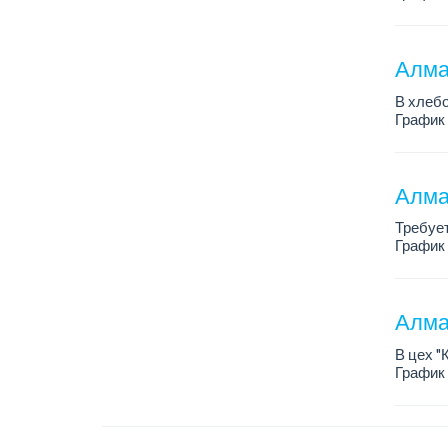
Требова
Алмат
В хлебо
График 
Зарплат
Обязанн
У...
Алма
Требует
График р
Зарплат
...
Алма
В цех "
График 
Зарплат
Требов
- о...