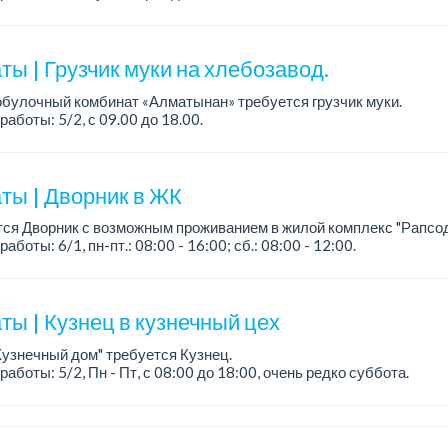
ния: без вредных привычек. ...
ы | Грузчик муки на хлебозавод.
булочный комбинат «Алматынан» требуется грузчик муки.
работы: 5/2, с 09.00 до 18.00.
а: до 200 000 тенге в месяц.
ости: погрузка и выгрузка муки.
ты | Дворник в ЖК
ся Дворник с возможным проживанием в жилой комплекс "Рапсод
аботы: 6/1, пн-пт.: 08:00 - 16:00; сб.: 08:00 - 12:00.
а: 170 000 тенге на руки, 1 раз в месяц.
ты | Кузнец в кузнечный цех
Кузнечный дом" требуется Кузнец.
работы: 5/2, Пн - Пт, с 08:00 до 18:00, очень редко суббота.
а: 300 000 - 500 000 тенге, сдельная.
ания: