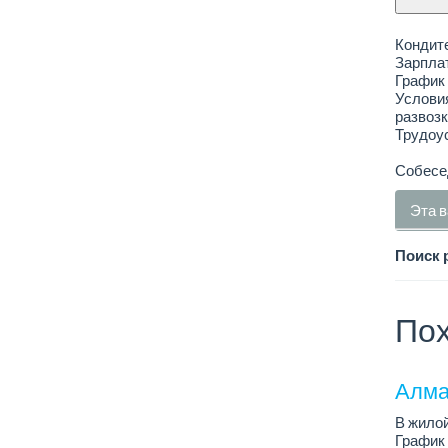
Кондит
Зарплат
График 
Условия
развозк
Трудоус
Собесед
Эта в
Поиск 
Пох
Алма
В жилой
График 