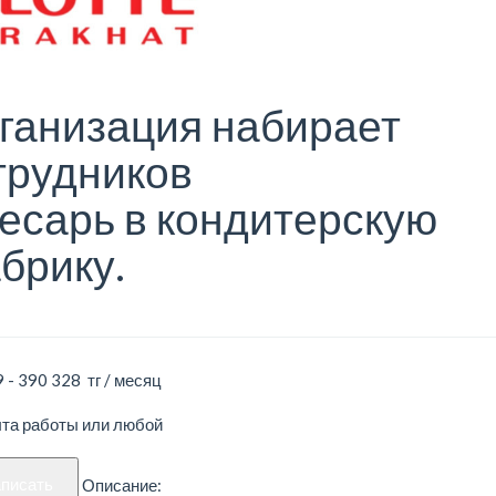
ганизация набирает
трудников
есарь в кондитерскую
брику.
 - 390 328 тг / месяц
ыта работы или любой
аписать
Описание: