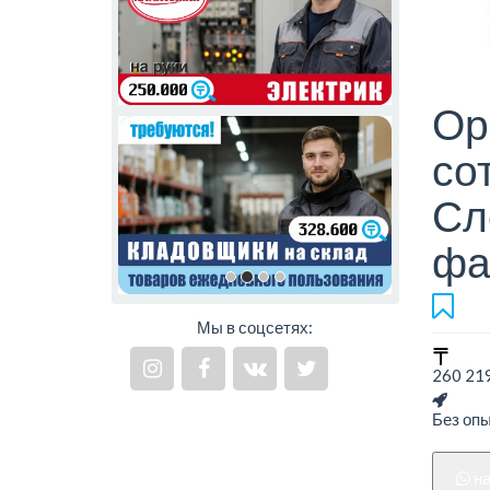
Ор
со
Сл
фа
Мы в соцсетях:
260 219
Без оп
н