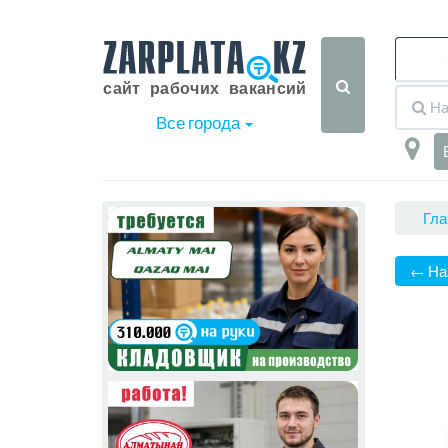
Все города
Гла
← На