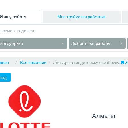
Я ищу работу
Мне требуется работник
Все рубрики
Любой опыт работы
вная
Все вакансии
Слесарь в кондитерскую фабрику.
З
зад
Алматы