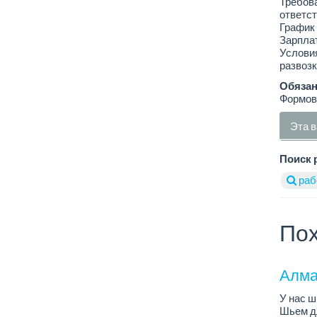
Требова
ответст
График 
Зарплат
Условия
развозк
Обязан
Формовк
Эта в
Поиск 
раб
Пох
Алма
У нас ш
Шьем дл