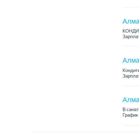
Зарплат
Место р
Алма
КОНДИ
Зарплат
График 
Условия
Алма
Кондит
Зарплат
График 
Условия
Алма
В санат
График 
Зарплат
Все под