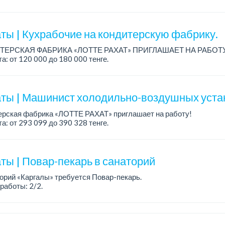
а: от 350 000 тенге.
аботы: Наурызбай батыра - Сат...
ты | Кухрабочие на кондитерскую фабрику.
ТЕРСКАЯ ФАБРИКА «ЛОТТЕ РАХАТ» ПРИГЛАШАЕТ НА РАБОТ
а: от 120 000 до 180 000 тенге.
работы: сменный.
: стабильная зарплата (указана с вычетом налогов), пред...
ты | Машинист холодильно-воздушных уста
ерская фабрика «ЛОТТЕ РАХАТ» приглашает на работу!
а: от 293 099 до 390 328 тенге.
работы: сменный.
: стабильная зарплата (указана с вычетом налогов), пре...
ты | Повар-пекарь в санаторий
орий «Каргалы» требуется Повар-пекарь.
работы: 2/2.
а: 180 000 тенге на руки + соцпакет.
робности обсуждаются на собеседовании....