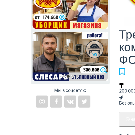
Тр
ко
ФО
Мы в соцсетях:
200 000
Без оп
н