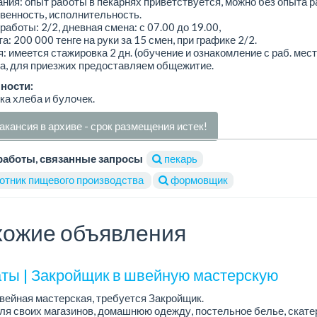
ния: опыт работы в пекарнях приветствуется, можно без опыта р
венность, исполнительность.
работы: 2/2, дневная смена: с 07.00 до 19.00,
а: 200 000 тенге на руки за 15 смен, при графике 2/2.
: имеется стажировка 2 дн. (обучение и ознакомление с раб. мест
а, для приезжих предоставляем общежитие.
ности:
а хлеба и булочек.
акансия в архиве - срок размещения истек!
работы, связанные запросы
пекарь
отник пищевого производства
формовщик
ожие объявления
ты | Закройщик в швейную мастерскую
вейная мастерская, требуется Закройщик.
я своих магазинов, домашнюю одежду, постельное белье, скате