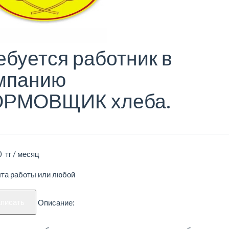
ебуется работник в
мпанию
РМОВЩИК хлеба.
 тг / месяц
ыта работы или любой
аписать
Описание: