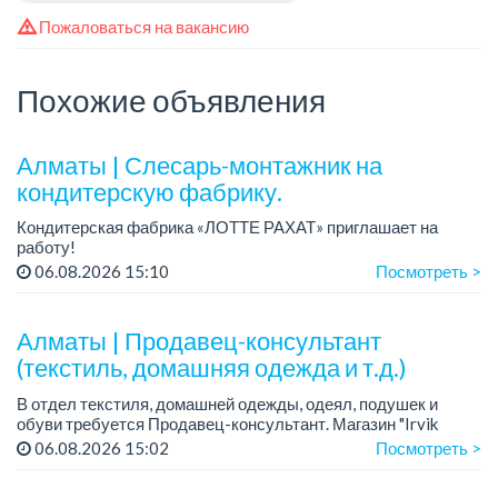
Пожаловаться на вакансию
Похожие объявления
Алматы | Слесарь-монтажник на
кондитерскую фабрику.
Кондитерская фабрика «ЛОТТЕ РАХАТ» приглашает на
работу!
Зарплата обсуждается на собеседовании.
06.08.2026 15:10
Посмотреть >
График работы: сменный.
Условия: стабильная зарплата (указана с вычетом налогов),
пред...
Алматы | Продавец-консультант
(текстиль, домашняя одежда и т.д.)
В отдел текстиля, домашней одежды, одеял, подушек и
обуви требуется Продавец-консультант. Магазин "Irvik
Home".
06.08.2026 15:02
Посмотреть >
График работы: 3/2, с 10:00 до 20:00.
Зарплата: от 400 000 тенге и выше.