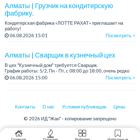
Алматы | Грузчик на кондитерскую
фабрику.
Кондитерская фабрика «ЛОТТЕ РАХАТ» приглашает на
работу!
График работы: сменный.
06.08.2026 15:01
Посмотреть >
Зарплата: 240 249 тенге.
Условия: стабильная зарплата (указана с вычетом налогов),
предоставляется ра...
Алматы | Сварщик в кузнечный цех
В цех "Кузнечный дом" требуется Сварщик.
График работы: 5/2, Пн - Пт, с 08:00 до 18:00, очень редко
суббота.
06.08.2026 15:00
Посмотреть >
Зарплата: 300 000 - 500 000 тенге, сдельная.
Требования:
-...
Контакты
О нас
Условия публикации
Цены
© 2026 ИД "Жан" - копирование запрещено
Главная
Горячие
Рубрики
Избранные