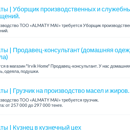
ты | Уборщик производственных и служебн
щений.
изводство TOO «ALMATY MAI» требуется Уборщик производстве
ний.
а: от 219 000 тенге на руки.
работы: 5/2, с 08.00 до 17.00.
ния: средн...
ты | Продавец-консультант (домашняя одежд
ла)
ся в магазин "Irvik Home" Продавец-консультант. У нас домашня
ь, одеяла, подушки.
работы: 4/2, с 10:00 до 20:00.
а: от 400 000 тенге и выше.
ы | Грузчик на производство масел и жиров.
изводство TOO «ALMATY MAI» требуется грузчик.
а: от 257 000 до 297 000 тенге.
работы: сменный 2/2, с 08.00 до 20.00, с 20.00 до 08.00.
ния: среднее ...
ты | Кузнец в кузнечный цех