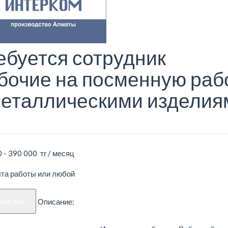
ебуется сотрудник
бочие на посменную раб
металлическими изделия
 - 390 000 тг / месяц
ыта работы или любой
аписать
Описание: