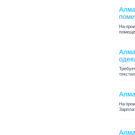
Алма
поме
На про
помеще
Зарплат
График 
Требова
Алма
одея
Требует
текстил
График 
Зарплат
Тре...
Алмат
На про
Зарплат
График 
Требова
Алма