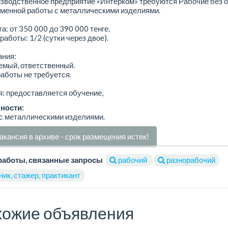
зводственное предприятие «Интерком» требуются Рабочие без 
сменной работы с металлическими изделиями.
а: от 350 000 до 390 000 тенге.
работы: 1/2 (сутки через двое).
ания:
емый, ответственный.
работы не требуется.
: предоставляется обучение,
ности:
с металлическими изделиями.
акансия в архиве - срок размещения истек!
работы, связанные запросы
рабочий
разнорабочий
ик, стажер, практикант
ожие объявления