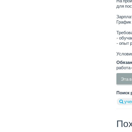
На прои
для по
Зарплат
График 
Требов
- обуча
- опыт 
Условия
Обязан
работа 
Эта в
Поиск 
учен
Пох