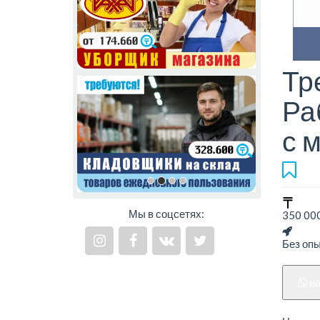
Тр
Ра
с 
Мы в соцсетях:
350 000
Без оп
н