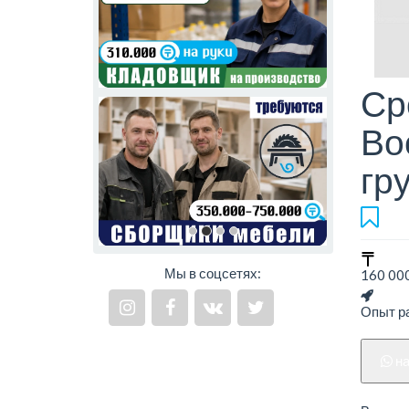
Ср
Во
гр
Мы в соцсетях:
160 000
Опыт ра
н