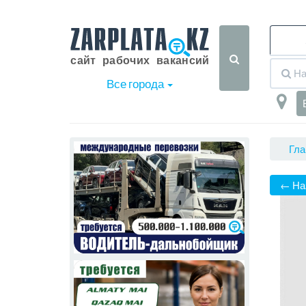
Все города
Гла
← На