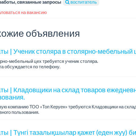
работы, связанные запросы
воспитатель
ловаться на вакансию
ожие объявления
ты | Ученик столяра в столярно-мебельный 
рно-мебельный цех требуется ученик столяра.
а обсуждается по телефону.
работы: 5/2, с 08.00 до 18.00.
ния: опыт работы не требуется; желание обучаться пр...
ты | Кладовщики на склад товаров ежеднев
зования.
вую компанию ТОО «Топ Керуен» требуются Кладовщики на склад
ного пользования.
а: 248 600 тенге + премия 80 000 тенге.
работы: 2/2, сменный, с 08.00 до ...
ты | Түнгі тазалықшылар қажет (еден жуу) б