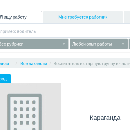
Я ищу работу
Мне требуется работник
Все рубрики
Любой опыт работы
вная
Все вакансии
Воспитатель в старшую группу в част
зад
Караганда