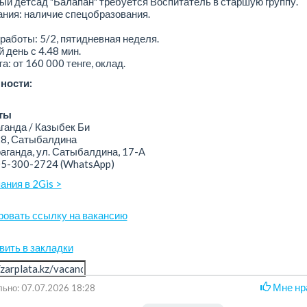
ый детсад "Балапан" требуется Воспитатель в старшую группу.
ния: наличие спецобразования.
работы: 5/2, пятидневная неделя.
 день с 4.48 мин.
а: от 160 000 тенге, оклад.
ности:
ты
анда / Казыбек Би
8, Сатыбалдина
аганда, ​ул. Сатыбалдина, 17-А
05-300-2724
(WhatsApp)
ания в 2Gis >
ровать ссылку на вакансию
вить в закладки
Мне нр
ьно: 07.07.2026 18:28