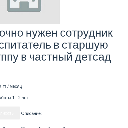
очно нужен сотрудник
спитатель в старшую
уппу в частный детсад
 тг / месяц
боты 1 - 2 лет
аписать
Описание: