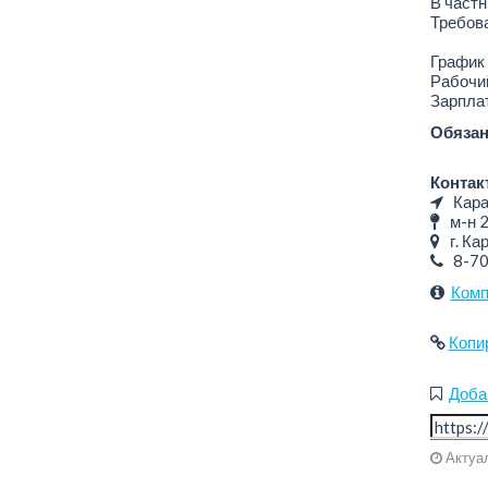
В частн
Требова
График 
Рабочий
Зарплат
Обязан
Контак
Караг
м-н 2
г. Кар
8-7
Комп
Копи
Доба
Актуал