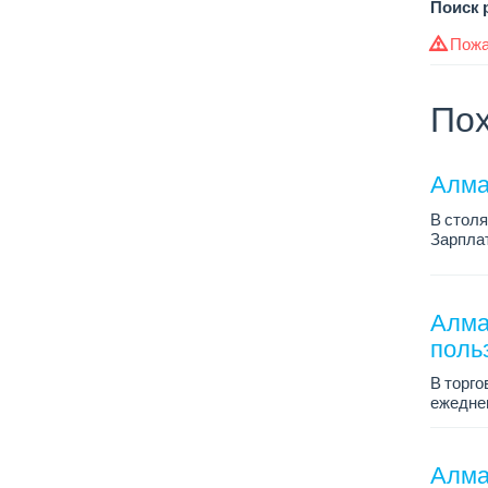
Поиск 
Пожа
Пох
Алма
В столя
Зарплат
График 
Требова
Алма
поль
В торго
ежеднев
Зарплат
График 
Алма