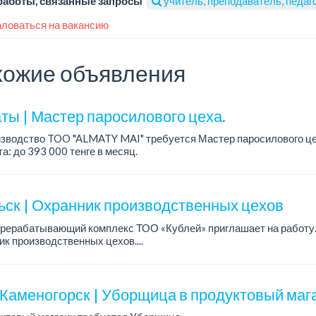
работы, связанные запросы
учитель, преподаватель, педаг
ловаться на вакансию
ожие объявления
ты | Мастер паросилового цеха.
изводство TOO "ALMATY MAI" требуется Мастер паросилового це
а: до 393 000 тенге в месяц.
работы: 5/2, с с 08.00 до 17.00.
ния: среднее специальн...
ьск | Охранник производственных цехов
рерабатывающий комплекс ТОО «Кублей» приглашает на работу.
к производственных цехов....
-Каменогорск | Уборщица в продуктовый маг