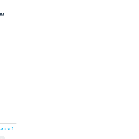
им
вится
1