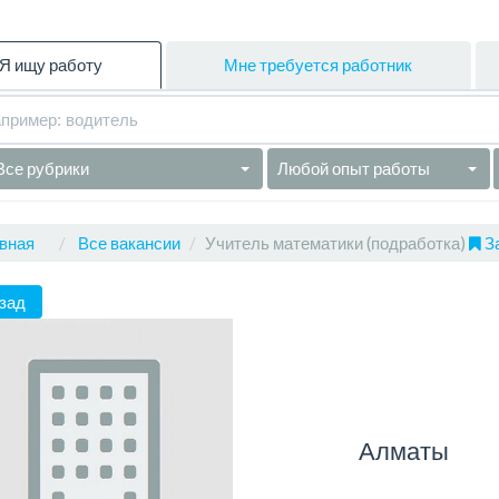
Я ищу работу
Мне требуется работник
Все рубрики
Любой опыт работы
вная
Все вакансии
Учитель математики (подработка)
За
зад
Алматы