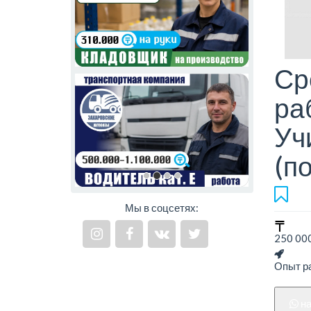
Ср
ра
Уч
(п
Мы в соцсетях:
250 000
Опыт ра
н