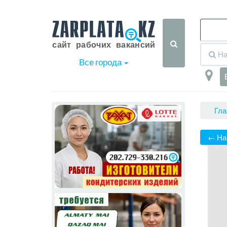
Все города
Гла
← На