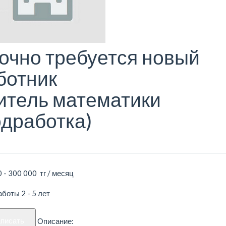
очно требуется новый
ботник
итель математики
одработка)
 - 300 000 тг / месяц
боты 2 - 5 лет
аписать
Описание: