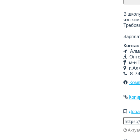
В школ
языком 
Требова
Зарплат
Контак
Алмат
Оптов
м-н Т
г. Алм
8-7
Комп
Копи
Доба
Актуал