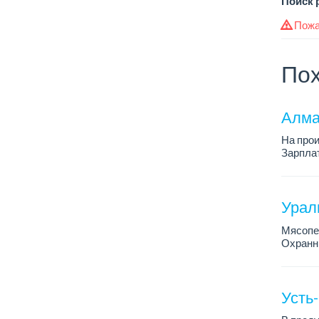
Поиск 
Пожа
Пох
Алма
На про
Зарплат
График 
Требова
Урал
Мясопе
Охранни
Усть