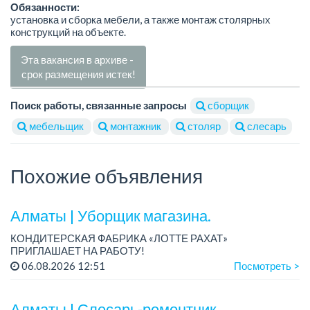
Обязанности:
установка и сборка мебели, а также монтаж столярных
конструкций на объекте.
Эта вакансия в архиве -
срок размещения истек!
Поиск работы, связанные запросы
сборщик
мебельщик
монтажник
столяр
слесарь
Похожие объявления
Алматы | Уборщик магазина.
КОНДИТЕРСКАЯ ФАБРИКА «ЛОТТЕ РАХАТ»
ПРИГЛАШАЕТ НА РАБОТУ!
График работы: сменный.
06.08.2026 12:51
Посмотреть >
Зарплата: от 174 660 тенге.
Условия: стабильная зарплата (указана с вычетом налогов),
предоставляется...
Алматы | Слесарь-ремонтник