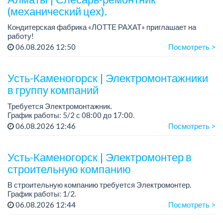
(механический цех).
Кондитерская фабрика «ЛОТТЕ РАХАТ» приглашает на
работу!
График работы: сменный.
06.08.2026 12:50
Посмотреть >
Зарплата: от 293 906 до 390 328 тенге.
Условия: стабильная зарплата (указана с вычетом налогов),
пред...
Усть-Каменогорск | Электромонтажники
в группу компаний
Требуется Электромонтажник.
График работы: 5/2 с 08:00 до 17:00.
06.08.2026 12:46
Посмотреть >
Официальное трудоустройство
Заработная плата на карту банка один раз в месяц.
Усть-Каменогорск | Электромонтер в
Требования:
строительную компанию
В строительную компанию требуется Электромонтер.
График работы: 1/2.
Зарплата: 350 000 тенге на карту банка.
06.08.2026 12:44
Посмотреть >
Место работы: р-н КШТ.