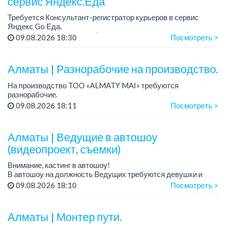
сервис Яндекс.Еда
Требуется Консультант-регистратор курьеров в сервис
Яндекс Go Еда.
Условия: работа в офисе (Абылай хана - Макатаева).
09.08.2026 18:30
Посмотреть >
График работы: 5/2, пятидневка, с 9 до 18 час.
Требован...
Алматы | Разнорабочие на производство.
На производство TOO «ALMATY MAI» требуются
разнорабочие.
Зарплата: от 250 000 до 300 000 тенге на руки.
09.08.2026 18:11
Посмотреть >
График работы: 5/2, с 08.00 до 17.00.
Требования: среднее или среднее професси...
Алматы | Ведущие в автошоу
(видеопроект, съемки)
Внимание, кастинг в автошоу!
В автошоу на должность Ведущих требуются девушки и
парни. А также авто эксперты и авто перекупы.
09.08.2026 18:10
Посмотреть >
Преимущество для соискателей:
– знание автомоб...
Алматы | Монтер пути.