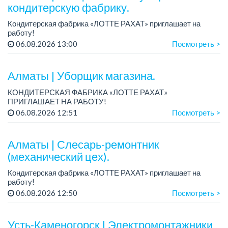
кондитерскую фабрику.
Кондитерская фабрика «ЛОТТЕ РАХАТ» приглашает на
работу!
Зарплата: до 275 000 тенге.
06.08.2026 13:00
Посмотреть >
График работы: 5/2, с 08.00 до 17.00.
Условия: стабильная зарплата (указана с вычетом налогов),
п...
Алматы | Уборщик магазина.
КОНДИТЕРСКАЯ ФАБРИКА «ЛОТТЕ РАХАТ»
ПРИГЛАШАЕТ НА РАБОТУ!
График работы: сменный.
06.08.2026 12:51
Посмотреть >
Зарплата: от 174 660 тенге.
Условия: стабильная зарплата (указана с вычетом налогов),
предоставляется...
Алматы | Слесарь-ремонтник
(механический цех).
Кондитерская фабрика «ЛОТТЕ РАХАТ» приглашает на
работу!
График работы: сменный.
06.08.2026 12:50
Посмотреть >
Зарплата: от 293 906 до 390 328 тенге.
Условия: стабильная зарплата (указана с вычетом налогов),
пред...
Усть-Каменогорск | Электромонтажники