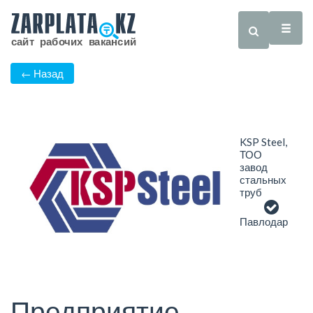
← Назад
KSP Steel,
ТОО
завод
стальных
труб
Павлодар
Предприятие