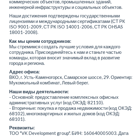
коммерческих объектов, промышленных зданий,
инженерной инфраструктуры и социальных объектов.
Наши достижения подтверждены государственными
лицензиями и международными сертификатами (СТ РК
ISO 9001-2009, СТ РК ISO 14001-2006, СТ РК OHSAS
18001-2008).
Как мы ценим сотрудников:
Мы стремимся создать лучшие условия для каждого
сотрудника. Присоединяйтесь к нам и станьте частью
команды, которая вносит значимый вклад в развитие
города и региона.
Адрес офиса:
ВКО, г. Усть-Каменогорск, Самарское шоссе, 29. Ориентир:
Мукомольный комбинат, Левый берег.
Наши виды деятельности:
- Основной: предоставление комплексных офисных
административных услуг (код ОКЭД: 82110).
- Вторичные: покупка и продажа недвижимости (код ОКЭД:
68102), многоквартирных и жилых домов (код ОКЭД:
68101).
Реквизиты:
ТОО "VK Development group". БИН: 160640005003. Дата