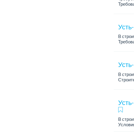
Требова
промышл
Усть
В строи
Требова
...
Усть
В стро
Строите
строите
Требов
Опыт ра
Усть
В стро
Условия