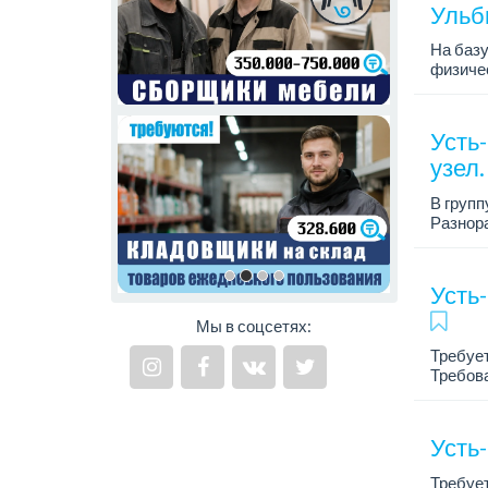
Ульб
На базу
физичес
обязате
Усть
узел
В групп
Разнор
Зарплат
Усть
Мы в соцсетях:
Требует
Требова
категор
График 
Усть
Требуе