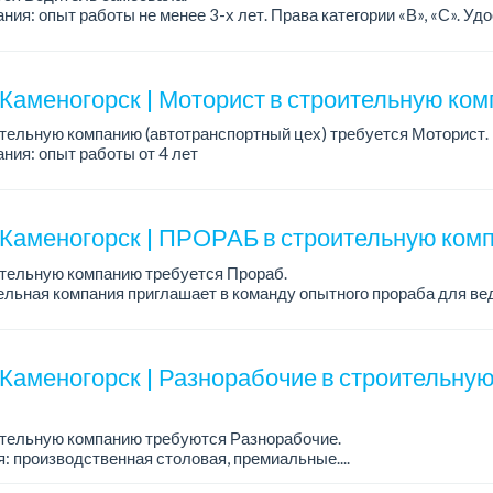
ния: опыт работы не менее 3-х лет. Права категории «В», «С». Уд
енной безопасности....
-Каменогорск | Моторист в строительную ко
тельную компанию (автотранспортный цех) требуется Моторист.
ния: опыт работы от 4 лет
-Каменогорск | ПРОРАБ в строительную ко
ительную компанию требуется Прораб.
льная компания приглашает в команду опытного прораба для ве
льных объектов.
ания:
боты прорабом от 3 лет
-Каменогорск | Разнорабочие в строительну
ительную компанию требуются Разнорабочие.
: производственная столовая, премиальные....