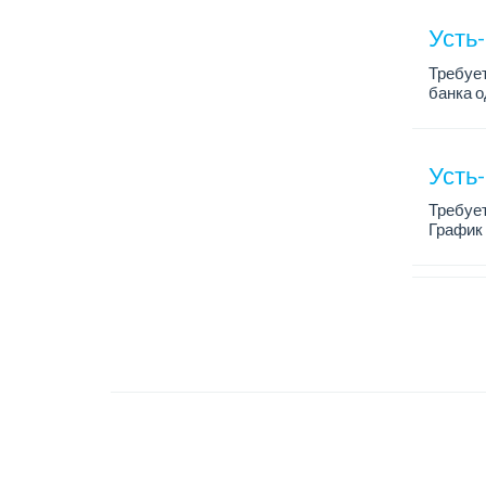
Усть
Требует
банка о
Требов
- налич
Усть
Требуе
График 
Требов
- опыт 
- Квали