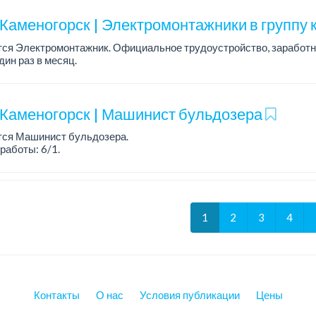
-Каменогорск | Электромонтажники в группу
ся Электромонтажник. Официальное трудоустройство, заработна
дин раз в месяц.
ания:
ие квалификационного удостоверения, группы допуска и ...
-Каменогорск | Машинист бульдозера
тся Машинист бульдозера.
работы: 6/1.
ания:
работы от 3х лет.
фикационное удостоверение и/или свидетельство "Машинист буль
1
2
3
4
Контакты
О нас
Условия публикации
Цены