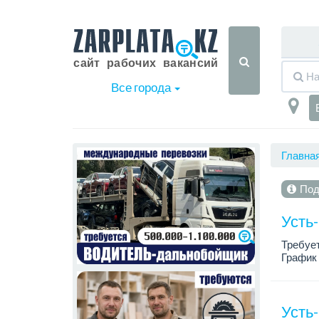
Все города
Главна
Под
Усть
Требует
График 
Корпора
Без вре
Усть-