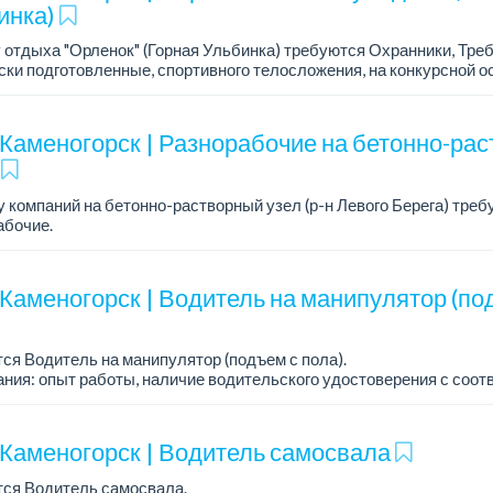
инка)
 отдыха "Орленок" (Горная Ульбинка) требуются Охранники, Тре
ки подготовленные, спортивного телосложения, на конкурсной о
льное прохождение мед. комиссии. Ответствен...
-Каменогорск | Разнорабочие на бетонно-ра
.
у компаний на бетонно-растворный узел (р-н Левого Берега) тре
абочие.
а на карту банка. Официальное трудоустройство. ...
-Каменогорск | Водитель на манипулятор (по
ся Водитель на манипулятор (подъем с пола).
ния: опыт работы, наличие водительского удостоверения с соо
ией.
работы: 15/15, в черте города,...
-Каменогорск | Водитель самосвала
тся Водитель самосвала.