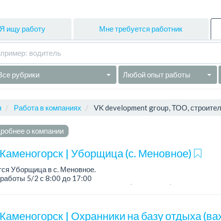
Я ищу работу
Мне требуется работник
Все рубрики
Любой опыт работы
я
Работа в компаниях
VK development group, ТОО, строите
робнее о компании
-Каменогорск | Уборщица (с. Меновное)
ся Уборщица в с. Меновное.
работы 5/2 с 8:00 до 17:00
тивная развозка от/до Дворца спорта (утро/вечер)
дных привычек....
Каменогорск | Охранники на базу отдыха (ва