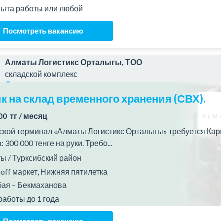
пыта работы или любой
Посмотреть вакансию
Алматы Логистикс Орталыгы, ТОО
складской комплекс
к на склад временного хранения (СВХ).
00 тг / месяц
ской терминал «Алматы Логистикс Орталыгы» требуется Карщик
 300 000 тенге на руки. Требо...
 / Турксибский район
off маркет, Нижняя пятилетка
ая – Бекмаханова
работы до 1 года