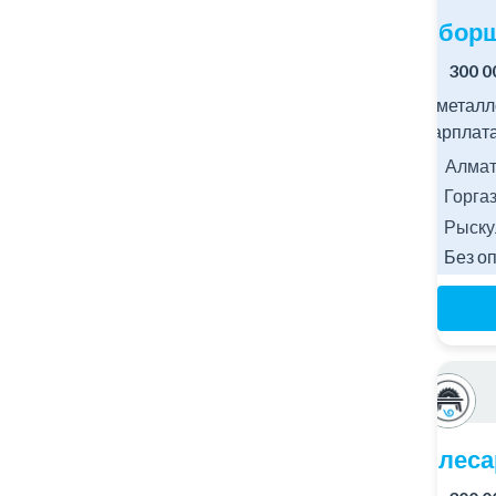
Сборщ
300 0
В металл
Зарплата:
Алматы
Горга
Рыску
Без о
Слеса