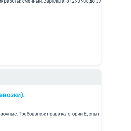
работы: сменный. Зарплата: от 293 906 до 390
возки).
ровочные. Требования: права категории Е, опыт