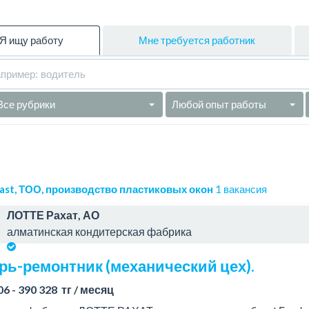
Я ищу работу
Мне требуется работник
Все рубрики
Любой опыт работы
Plast, ТОО, производство пластиковых окон
1 вакансия
ЛОТТЕ Рахат, АО
алматинская кондитерская фабрика
рь-ремонтник (механический цех).
06 - 390 328 тг / месяц