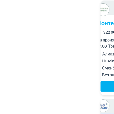
Монте
322 0
На произ
17.00. Тр
Алматы
Husein
Суюнб
Без о