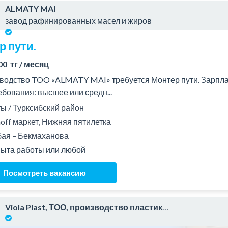
ALMATY MAI
завод рафинированных масел и жиров
р пути.
00 тг / месяц
водство TOO «ALMATY MAI» требуется Монтер пути. Зарплата: 
ебования: высшее или средн...
 / Турксибский район
off маркет, Нижняя пятилетка
ая – Бекмаханова
пыта работы или любой
Посмотреть вакансию
Viola Plast, ТОО, производство пластиковых окон