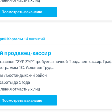
ления от частных лиц
Посмотреть вакансию
рий Каргалы
14 вакансий
й продавец-кассир
агазинов "ZYP ZYP" требуется ночной Продавец-кассир. График
рограммы 1С. Условия: Труд...
 / Бостандыкский район
работы до 1 года
ления от частных лиц
Посмотреть вакансию