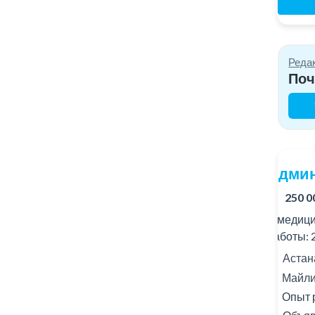
Реда
Поч
Админ
250 0
В медици
работы: 2
Астана
Майли
Опыт 