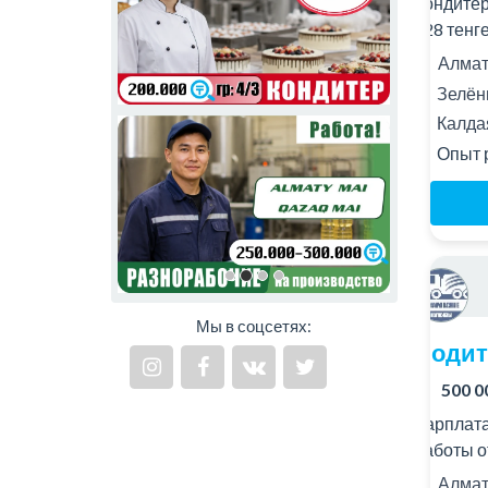
Кондитер
328 тенге
Алматы
Зелён
Калда
Опыт 
Мы в соцсетях:
Водит
500 0
Зарплата
работы о
Алматы