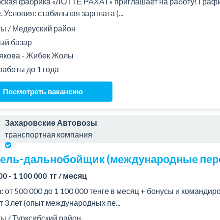
ская фабрика «ЛОТТЕ РАХАТ» приглашает на работу! График 
. Условия: стабильная зарплата (...
 / Медеуский район
ый базар
якова - Жибек Жолы
работы до 1 года
Посмотреть вакансию
Захаровские Автовозы
транспортная компания
ель-дальнобойщик (международные пере
00 - 1 100 000 тг / месяц
: от 500 000 до 1 100 000 тенге в месяц + бонусы и команди
т 3 лет (опыт международных пе...
 / Турксибский район