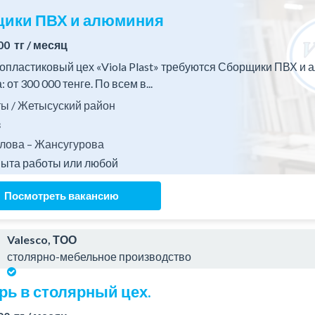
ики ПВХ и алюминия
00 тг / месяц
опластиковый цех «Viola Plast» требуются Сборщики ПВХ и алю
 от 300 000 тенге. По всем в...
 / Жетысуский район
з
лова – Жансугурова
пыта работы или любой
Посмотреть вакансию
Valesco, ТОО
столярно-мебельное производство
рь в столярный цех.