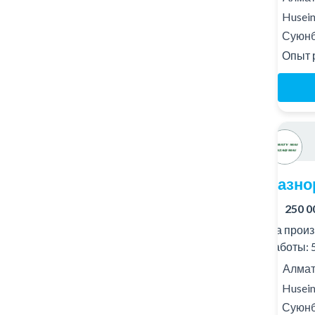
Husein
Суюнб
Опыт р
Разно
250 0
На произ
работы: 5
Алматы
Husein
Суюнб