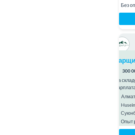
Без о
Карщи
300 0
На склад
Зарплата:
Алматы
Husein
Суюнб
Опыт 