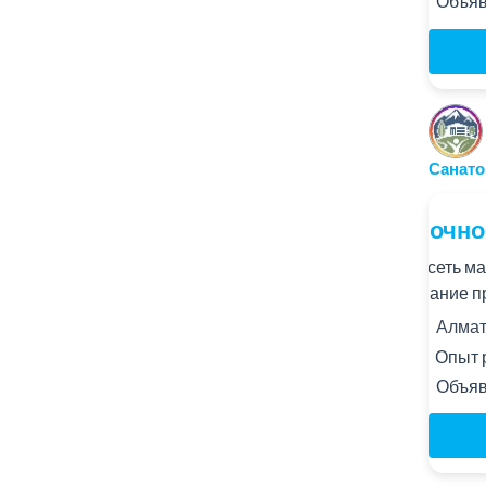
Объяв
Санато
Ночно
В сеть м
знание п
Алматы
Опыт 
Объяв