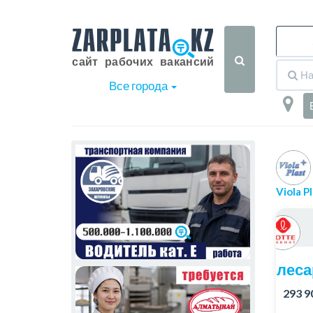
Все города
Viola 
Слеса
293 9