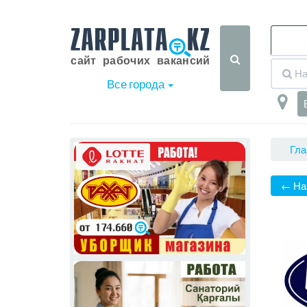
Все города
Гла
← На