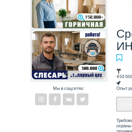
Ср
ИН
450 000
Мы в соцсетях:
Опыт ра
н
Требова
охраны 
техники