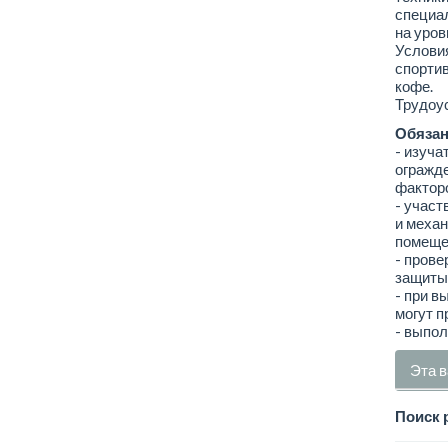
специал
на уров
Условия
спортив
кофе.
Трудоус
Обязан
- изуча
огражде
фактор
- участ
и механ
помеще
- прове
защиты 
- при в
могут п
- выпол
Эта в
Поиск 