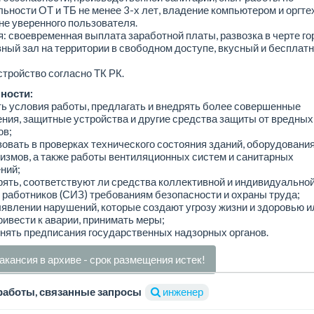
ьности ОТ и ТБ не менее 3-х лет, владение компьютером и оргте
не уверенного пользователя.
: своевременная выплата заработной платы, развозка в черте го
ный зал на территории в свободном доступе, вкусный и бесплат
тройство согласно ТК РК.
ности:
ть условия работы, предлагать и внедрять более совершенные
ния, защитные устройства и другие средства защиты от вредных
ов;
вовать в проверках технического состояния зданий, оборудовани
измов, а также работы вентиляционных систем и санитарных
ний;
рять, соответствуют ли средства коллективной и индивидуально
работников (СИЗ) требованиям безопасности и охраны труда;
ыявлении нарушений, которые создают угрозу жизни и здоровью и
ривести к аварии, принимать меры;
нять предписания государственных надзорных органов.
акансия в архиве - срок размещения истек!
работы, связанные запросы
инженер