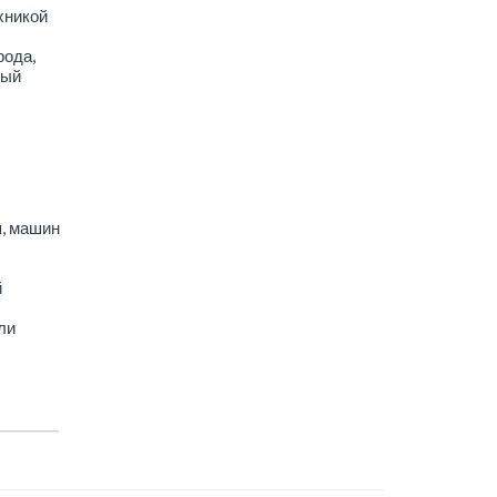
хникой
рода,
ный
я, машин
й
ли