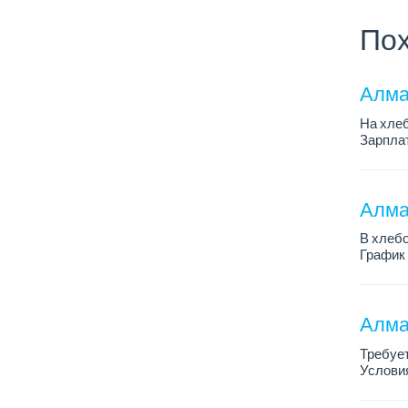
Пох
Алма
На хлеб
Зарплат
График 
Требован
Алмат
В хлебо
График 
Зарплат
Обязанн
У...
Алма
Требует
Условия
График 