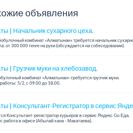
ожие объявления
ты | Начальник сухарного цеха.
обулочный комбинат «Алматынан» требуется начальник сухарно
а: от 300 000 тенге на руки (обсуждается на собеседовании).
работы: 5/2.
ия: оп...
ы | Грузчик муки на хлебозавод.
булочный комбинат «Алматынан» требуется грузчик муки.
работы: 5/2, с 09.00 до 18.00.
а: до 200 000 тенге в месяц.
ости: погрузка и выгрузка муки.
ты | Консультант-Регистратор в сервис Янд
ся Консультант-регистратор курьеров в сервис Яндекс Go Еда.
: работа в офисе (Абылай хана - Макатаева).
работы: 5/2, пятидневка, с 9 до 18 час.