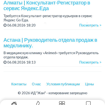
Алматы | Консультант-Регистратор в
Требования: оп...
сервис Яндекс.Еда
Требуется Консультант-регистратор курьеров в сервис
Яндекс Go Еда.
Условия: работа в офисе (Абылай хана - Макатаева).
06.08.2026 18:20
Посмотреть >
График работы: 5/2, пятидневка, с 9 до 18 час.
Требован...
Астана | Руководитель отдела продаж в
медклинику.
В медицинскую клинику «Animed» требуется Руководитель
отдела продаж.
Зарплата: от 1 200 000 тенге в месяц.
06.08.2026 18:13
Посмотреть >
График работы: 5/2, с 10.00 до 19.00.
Требования: опыт работы руководителем...
Контакты
О нас
Условия публикации
Цены
© 2026 ИД "Жан" - копирование запрещено