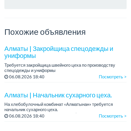
Похожие объявления
Алматы | Закройщица спецодежды и
униформы
Требуется закройщица швейного цеха по производству
спецодежды и униформы
Рабочий день с 9:00 до 18:00
06.08.2026 18:40
Посмотреть >
Только официальное трудоустройство...
Алматы | Начальник сухарного цеха.
На хлебобулочный комбинат «Алматынан» требуется
начальник сухарного цеха.
Зарплата: от 300 000 тенге на руки (обсуждается на
06.08.2026 18:40
Посмотреть >
собеседовании).
График работы: 5/2.