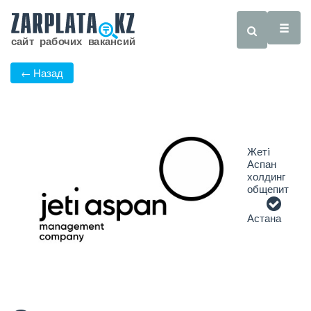
← Назад
Жетi
Аспан
холдинг
общепит
Астана