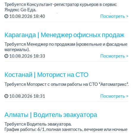
Требуется Консультант-регистратор курьеров в сервис
Яндекс Go Еда.
Условия: работа в офисе (Абылай хана - Макатаева).
10.08.2026 18:40
Посмотреть >
График работы: 5/2, пятидневка, с 9 до 18 час.
Требован...
Караганда | Менеджер офисных продаж
Требуется Менеджер по продажам (кровельные и фасадные
материалы).
Место работы: офис продаж в компании
10.08.2026 18:33
Посмотреть >
График работы: 6/1, шестидневная рабочая неделя, суббота
кроткий день до 13:...
Костанай | Моторист на СТО
Требуется Моторист с опытом работы на СТО "Автоматрикс".
Условия:
10.08.2026 18:31
Посмотреть >
- Проходимость и запись клиентов отличная!
- Инструмент есть.
- Сотрудников ценим....
Алматы | Водитель эвакуатора
Требуется Водитель эвакуатора.
График работы: 6/1, полная занятость, вечерние или ночные