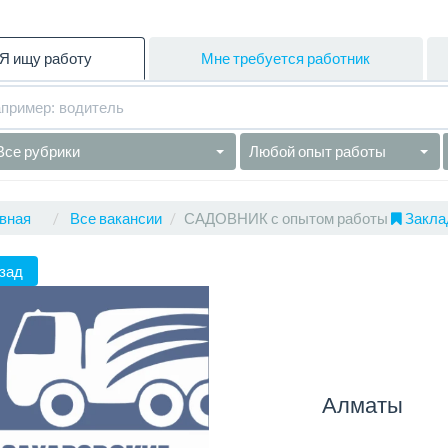
Я ищу работу
Мне требуется работник
Все рубрики
Любой опыт работы
вная
Все вакансии
САДОВНИК с опытом работы
Заклад
зад
Алматы