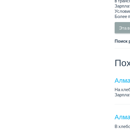
в транс
Зарплат
Условия
Более 
Эта в
Поиск 
Пох
Алма
На хлеб
Зарплат
График 
Требован
Алмат
В хлебо