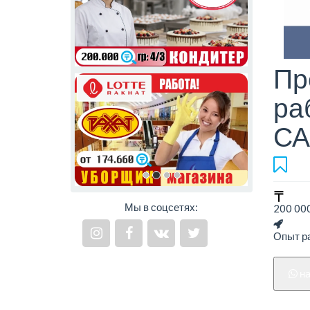
Пр
ра
СА
Мы в соцсетях:
200 000
Опыт ра
н