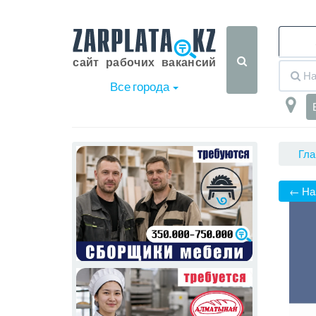
Все города
Гла
← На