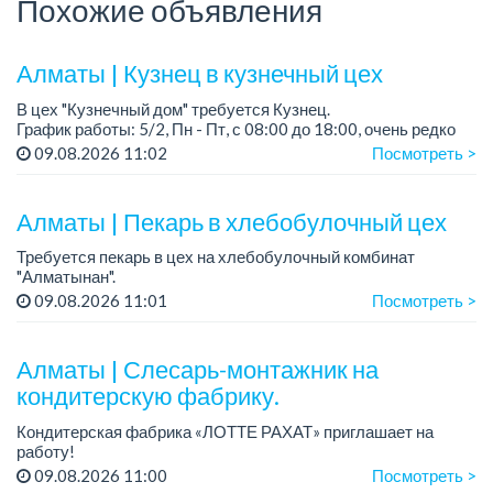
Похожие объявления
Алматы | Кузнец в кузнечный цех
В цех "Кузнечный дом" требуется Кузнец.
График работы: 5/2, Пн - Пт, с 08:00 до 18:00, очень редко
суббота.
09.08.2026 11:02
Посмотреть >
Зарплата: 300 000 - 500 000 тенге, сдельная.
Требования:
Алматы | Пекарь в хлебобулочный цех
- о...
Требуется пекарь в цех на хлебобулочный комбинат
"Алматынан".
Требования: начальное или среднее специальное
09.08.2026 11:01
Посмотреть >
образование.
График работы: 5/2.
Алматы | Слесарь-монтажник на
Зарплата: до 220 000 тенге в меся...
кондитерскую фабрику.
Кондитерская фабрика «ЛОТТЕ РАХАТ» приглашает на
работу!
Зарплата обсуждается на собеседовании.
09.08.2026 11:00
Посмотреть >
График работы: сменный.