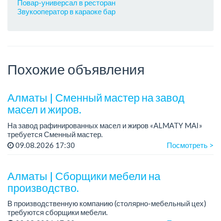
Повар-универсал в ресторан
Звукооператор в караоке бар
Похожие объявления
Алматы | Сменный мастер на завод
масел и жиров.
На завод рафинированных масел и жиров «ALMATY MAI»
требуется Сменный мастер.
Зарплата: 423 000 тенге.
09.08.2026 17:30
Посмотреть >
График работы: сменный, 2/2, с 08.00 до 20.00 и с 20.00 до
08.00.
Требования: оп...
Алматы | Сборщики мебели на
производство.
В производственную компанию (столярно-мебельный цех)
требуются сборщики мебели.