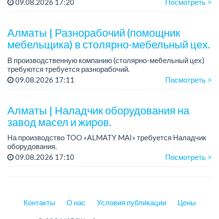
График работы: 5/2, с 08.00 до 18.00.
09.08.2026 17:20
Посмотреть >
Зарплата: от 350 000 до 750 000 тенге в месяц.
Требования: опыт ...
Алматы | Разнорабочий (помощник
мебельщика) в столярно-мебельный цех.
В производственную компанию (столярно-мебельный цех)
требуются требуется разнорабочий.
График работы: 5/2.
09.08.2026 17:11
Посмотреть >
Зарплата: 250 000 тенге в месяц.
...
Алматы | Наладчик оборудования на
завод масел и жиров.
На производство TOO «ALMATY MAI» требуется Наладчик
оборудования.
Зарплата: 440 000 тенге на руки.
09.08.2026 17:10
Посмотреть >
График работы: сменный 2/2, с 08.00 до 20.00, с 20.00 до
08.00.
Требования: ...
Контакты
О нас
Условия публикации
Цены