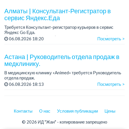
График работы: 5/2.
Алматы | Консультант-Регистратор в
Требования: оп...
сервис Яндекс.Еда
Требуется Консультант-регистратор курьеров в сервис
Яндекс Go Еда.
Условия: работа в офисе (Абылай хана - Макатаева).
06.08.2026 18:20
Посмотреть >
График работы: 5/2, пятидневка, с 9 до 18 час.
Требован...
Астана | Руководитель отдела продаж в
медклинику.
В медицинскую клинику «Animed» требуется Руководитель
отдела продаж.
Зарплата: от 1 200 000 тенге в месяц.
06.08.2026 18:13
Посмотреть >
График работы: 5/2, с 10.00 до 19.00.
Требования: опыт работы руководителем...
Контакты
О нас
Условия публикации
Цены
© 2026 ИД "Жан" - копирование запрещено