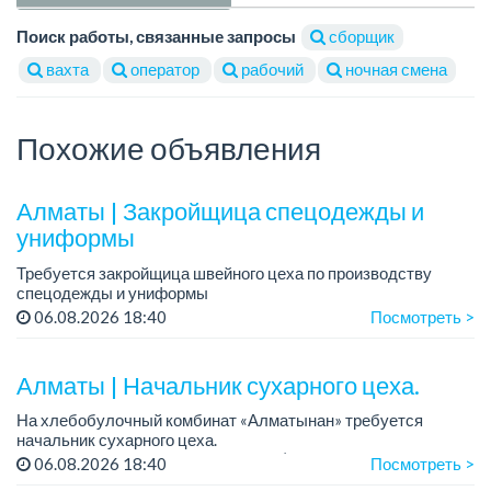
Поиск работы, связанные запросы
сборщик
вахта
оператор
рабочий
ночная смена
Похожие объявления
Алматы | Закройщица спецодежды и
униформы
Требуется закройщица швейного цеха по производству
спецодежды и униформы
Рабочий день с 9:00 до 18:00
06.08.2026 18:40
Посмотреть >
Только официальное трудоустройство...
Алматы | Начальник сухарного цеха.
На хлебобулочный комбинат «Алматынан» требуется
начальник сухарного цеха.
Зарплата: от 300 000 тенге на руки (обсуждается на
06.08.2026 18:40
Посмотреть >
собеседовании).