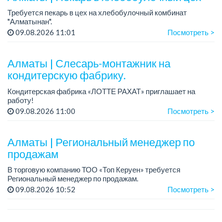
Требуется пекарь в цех на хлебобулочный комбинат
"Алматынан".
Требования: начальное или среднее специальное
09.08.2026 11:01
Посмотреть >
образование.
График работы: 5/2.
Алматы | Слесарь-монтажник на
Зарплата: до 220 000 тенге в меся...
кондитерскую фабрику.
Кондитерская фабрика «ЛОТТЕ РАХАТ» приглашает на
работу!
Зарплата обсуждается на собеседовании.
09.08.2026 11:00
Посмотреть >
График работы: сменный.
Условия: стабильная зарплата (указана с вычетом налогов),
пред...
Алматы | Региональный менеджер по
продажам
В торговую компанию ТОО «Топ Керуен» требуется
Региональный менеджер по продажам.
График работы: 5/2, сменный, с 09.00 до 18.00.
09.08.2026 10:52
Посмотреть >
Зарплата обсуждается индивидуально.
Требовани...