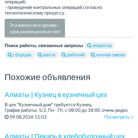
операций;
- проведение контрольных операций согласно
технологическому процессу.
Эта вакансия в архиве -
срок размещения истек!
Поиск работы, связанные запросы
оператор
сборщик
вахта
рабочий
ночная смена
Похожие объявления
Алматы | Кузнец в кузнечный цех
В цех "Кузнечный дом" требуется Кузнец.
График работы: 5/2, Пн - Пт, с 08:00 до 18:00, очень редко
суббота.
09.08.2026 11:02
Посмотреть >
Зарплата: 300 000 - 500 000 тенге, сдельная.
Требования:
Алматы | Пекарь в хлебобулочный цех
- о...