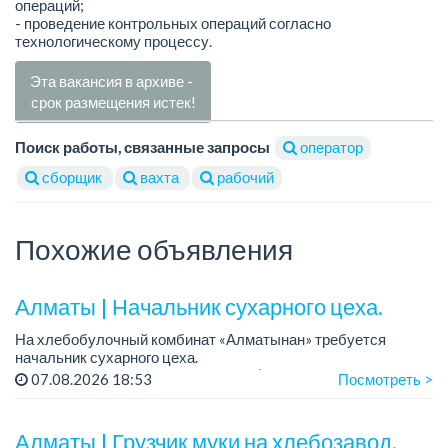
операций;
- проведение контрольных операций согласно
технологическому процессу.
Эта вакансия в архиве -
срок размещения истек!
Поиск работы, связанные запросы
оператор
сборщик
вахта
рабочий
Похожие объявления
Алматы | Начальник сухарного цеха.
На хлебобулочный комбинат «Алматынан» требуется
начальник сухарного цеха.
Зарплата: от 300 000 тенге на руки (обсуждается на
07.08.2026 18:53
Посмотреть >
собеседовании).
График работы: 5/2.
Алматы | Грузчик муки на хлебозавод.
Требования: оп...