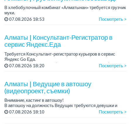
В хлебобулочный комбинат «Алматынан» требуется грузчик
муки.
График работы: 5/2, с 09.00 до 18.00.
07.08.2026 18:53
Посмотреть >
Зарплата: до 200 000 тенге в месяц.
Обязанности: погрузка и выгрузка муки.
У...
Алматы | Консультант-Регистратор в
сервис Яндекс.Еда
Требуется Консультант-регистратор курьеров в сервис
Яндекс Go Еда.
Условия: работа в офисе (Абылай хана - Макатаева).
07.08.2026 18:20
Посмотреть >
График работы: 5/2, пятидневка, с 9 до 18 час.
Требован...
Алматы | Ведущие в автошоу
(видеопроект, съемки)
Внимание, кастинг в автошоу!
В автошоу на должность Ведущих требуются девушки и
парни. А также авто эксперты и авто перекупы.
07.08.2026 18:10
Посмотреть >
Преимущество для соискателей:
– знание автомоб...