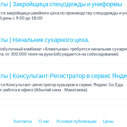
ты | Закройщица спецодежды и униформы
тся закройщица швейного цеха по производству спецодежды и 
 день с 9:00 до 18:00
официальное трудоустройство...
ты | Начальник сухарного цеха.
обулочный комбинат «Алматынан» требуется начальник сухарно
а: от 300 000 тенге на руки (обсуждается на собеседовании).
работы: 5/2.
ия: оп...
ты | Консультант-Регистратор в сервис Янд
ся Консультант-регистратор курьеров в сервис Яндекс Go Еда.
: работа в офисе (Абылай хана - Макатаева).
работы: 5/2, пятидневка, с 9 до 18 час.
н...
Контакты
О нас
Условия публикации
Цены