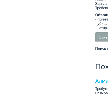
Зарплат
Требова
Обязан
- прини
- убира
- натир
Эта в
Поиск 
Пох
Алма
Требует
Розыба
График 
Требова