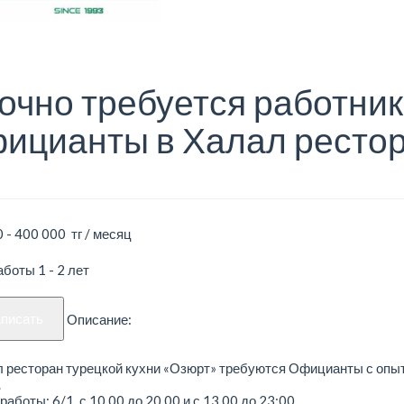
очно требуется работник
ицианты в Халал ресто
 - 400 000 тг / месяц
боты 1 - 2 лет
аписать
Описание:
л ресторан турецкой кухни «Озюрт» требуются Официанты с опы
.
работы: 6/1, с 10.00 до 20.00 и с 13.00 до 23:00.