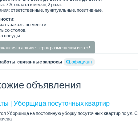
а: 7%, оплата в месяц 2 раза.
ния: ответственные, пунктуальные, позитивные.
ности:
мать заказы по меню и
ть со столов,
ка посуды.
акансия в архиве - срок размещения истек!
работы, связанные запросы
официант
ожие объявления
ты | Уборщица посуточных квартир
ся Уборщица на постоянную уборку посуточных квартир по ул. С
киева
работы: полный.
ния: проживание в городе Алматы, обязательно по улице Тимирязе