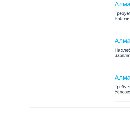
Алма
Требуе
Рабочий
Только 
Алма
На хлеб
Зарплат
График 
Требован
Алма
Требует
Условия
График 
Требова