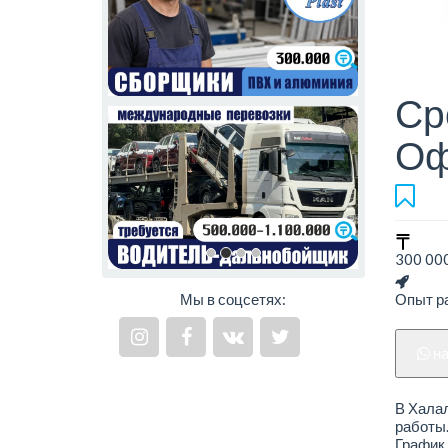
Ср
Оф
300 000
Мы в соцсетях:
Опыт ра
н
В Хала
работы
График 