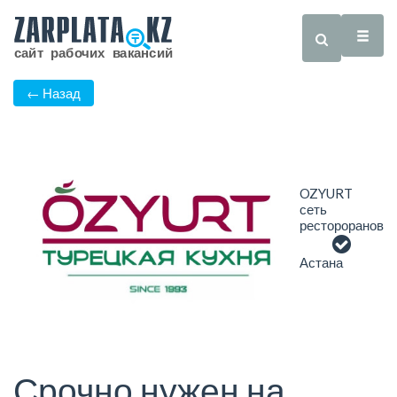
← Назад
OZYURT
сеть
рестороранов
Астана
Срочно нужен на