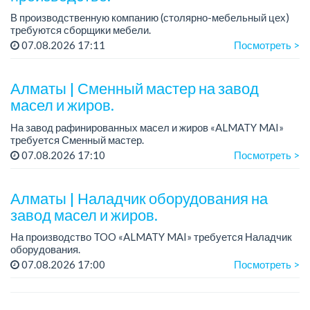
В производственную компанию (столярно-мебельный цех)
требуются сборщики мебели.
График работы: 5/2, с 08.00 до 18.00.
07.08.2026 17:11
Посмотреть >
Зарплата: от 350 000 до 750 000 тенге в месяц.
Требования: опыт ...
Алматы | Сменный мастер на завод
масел и жиров.
На завод рафинированных масел и жиров «ALMATY MAI»
требуется Сменный мастер.
Зарплата: 423 000 тенге.
07.08.2026 17:10
Посмотреть >
График работы: сменный, 2/2, с 08.00 до 20.00 и с 20.00 до
08.00.
Требования: оп...
Алматы | Наладчик оборудования на
завод масел и жиров.
На производство TOO «ALMATY MAI» требуется Наладчик
оборудования.
Зарплата: 440 000 тенге на руки.
07.08.2026 17:00
Посмотреть >
График работы: сменный 2/2, с 08.00 до 20.00, с 20.00 до
08.00.