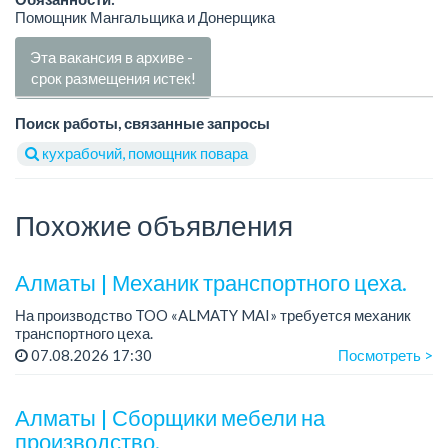
Помощник Мангальщика и Донерщика
Эта вакансия в архиве -
срок размещения истек!
Поиск работы, связанные запросы
кухрабочий, помощник повара
Похожие объявления
Алматы | Механик транспортного цеха.
На производство TOO «ALMATY MAI» требуется механик
транспортного цеха.
Зарплата: до 380 000 тенге на руки.
07.08.2026 17:30
Посмотреть >
График работы: 5/2, с 08.00 до 17.00.
Требования: высшее или среднее...
Алматы | Сборщики мебели на
производство.