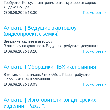
Требуется Консультант-регистратор курьеров в сервис
Яндекс Go Еда.
Условия: работа в офисе (Абылай хана - Макатаева).
08.08.2026 18:30
Посмотреть >
График работы: 5/2, пятидневка, с 9 до 18 час.
Требован...
Алматы | Ведущие в автошоу
(видеопроект, съемки)
Внимание, кастинг в автошоу!
В автошоу на должность Ведущих требуются девушки и
парни. А также авто эксперты и авто перекупы.
08.08.2026 18:10
Посмотреть >
Преимущество для соискателей:
– знание автомоб...
Алматы | Сборщики ПВХ и алюминия
В металлопластиковый цех «Viola Plast» требуются
Сборщики ПВХ и алюминия.
График работы: 5/2, с 08.00 до 17.00.
08.08.2026 18:03
Посмотреть >
Зарплата: от 300 000 тенге.
По всем вопросам обращаться по теле...
Алматы | Изготовители кондитерских
изделий "Рахат".