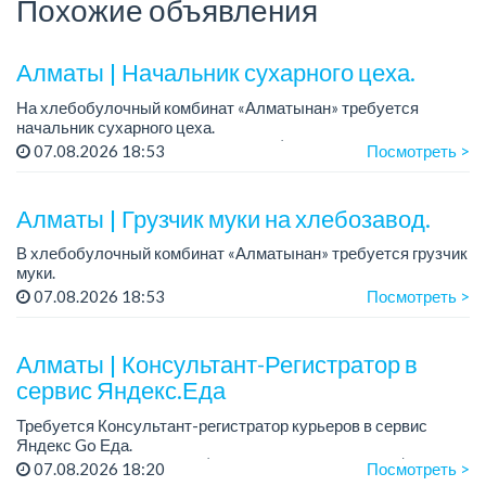
Похожие объявления
Алматы | Начальник сухарного цеха.
На хлебобулочный комбинат «Алматынан» требуется
начальник сухарного цеха.
Зарплата: от 300 000 тенге на руки (обсуждается на
07.08.2026 18:53
Посмотреть >
собеседовании).
График работы: 5/2.
Алматы | Грузчик муки на хлебозавод.
Требования: оп...
В хлебобулочный комбинат «Алматынан» требуется грузчик
муки.
График работы: 5/2, с 09.00 до 18.00.
07.08.2026 18:53
Посмотреть >
Зарплата: до 200 000 тенге в месяц.
Обязанности: погрузка и выгрузка муки.
У...
Алматы | Консультант-Регистратор в
сервис Яндекс.Еда
Требуется Консультант-регистратор курьеров в сервис
Яндекс Go Еда.
Условия: работа в офисе (Абылай хана - Макатаева).
07.08.2026 18:20
Посмотреть >
График работы: 5/2, пятидневка, с 9 до 18 час.