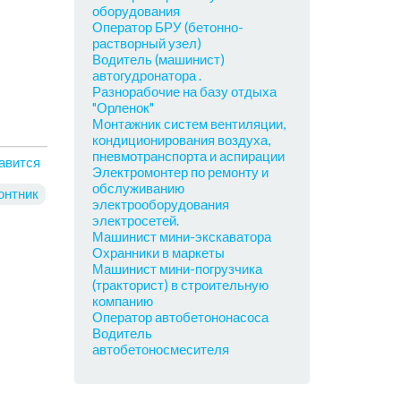
оборудования
Оператор БРУ (бетонно-
растворный узел)
Водитель (машинист)
автогудронатора .
Разнорабочие на базу отдыха
"Орленок"
Монтажник систем вентиляции,
кондиционирования воздуха,
пневмотранспорта и аспирации
авится
Электромонтер по ремонту и
обслуживанию
онтник
электрооборудования
электросетей.
Машинист мини-экскаватора
Охранники в маркеты
Машинист мини-погрузчика
(тракторист) в строительную
компанию
Оператор автобетононасоса
Водитель
автобетоносмесителя