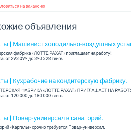
ловаться на вакансию
ожие объявления
ты | Машинист холодильно-воздушных уста
ерская фабрика «ЛОТТЕ РАХАТ» приглашает на работу!
а: от 293 099 до 390 328 тенге.
работы: сменный.
: стабильная зарплата (указана с вычетом налогов), пре...
ты | Кухрабочие на кондитерскую фабрику.
ТЕРСКАЯ ФАБРИКА «ЛОТТЕ РАХАТ» ПРИГЛАШАЕТ НА РАБОТ
а: от 120 000 до 180 000 тенге.
работы: сменный.
: стабильная зарплата (указана с вычетом налогов), пред...
ты | Повар-универсал в санаторий.
орий «Каргалы» срочно требуется Повар-универсал.