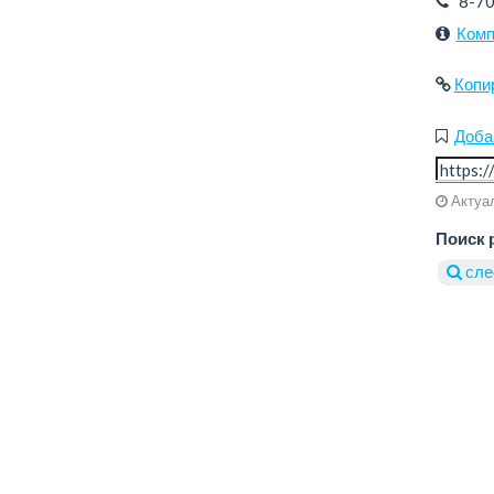
8-7
Комп
Копи
Доба
Актуал
Поиск 
сле