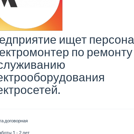
едприятие ищет персон
ектромонтер по ремонту
служиванию
ектрооборудования
ектросетей.
та договорная
боты 1 - 2 лет