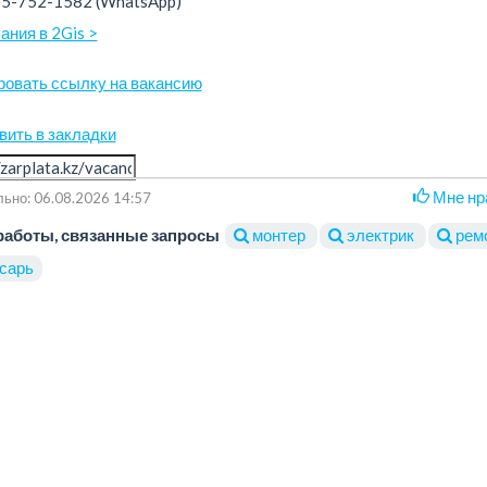
05-752-1582
(WhatsApp)
ания в 2Gis >
ровать ссылку на вакансию
вить в закладки
Мне нр
ьно: 06.08.2026 14:57
работы, связанные запросы
монтер
электрик
рем
сарь