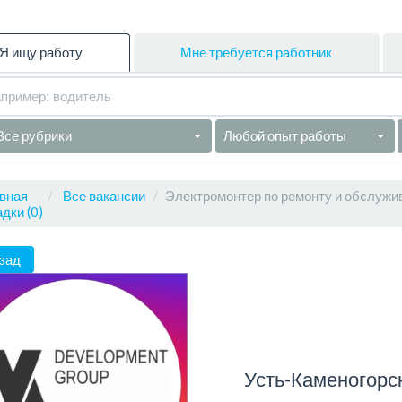
Я ищу работу
Мне требуется работник
Все рубрики
Любой опыт работы
вная
Все вакансии
Электромонтер по ремонту и обслужи
дки (0)
зад
Усть-Каменогорс