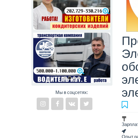
Пр
Эл
об
эл
эл
Мы в соцсетях:
Зарпла
Опыт ра