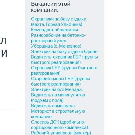
Вакансии этой
компании:
Охранники на базу отдыха
(вахта, Горная Ульбинка)
Комендант общежития
Разнорабочие на бетонно-
ал
растворный узел.
Уборщица (с. Меновное)
 и
Электрик на базу отдыха Орлан
Водитель-охранник ГБР (группы
быстрого реагирования)
Охранник ГБР (группы быстрого
реагирования)
Старший смены ГБР (группы
быстрого реагирования)
Электрик на б/о Мелада.
Водитель на манипулятор
(подъем с пола)
Водитель самосвала
Моторист в строительную
компанию
Слесарь ДСК (дробильно-
сортировочного комплекса)
Рабочий-универсал (мастер)