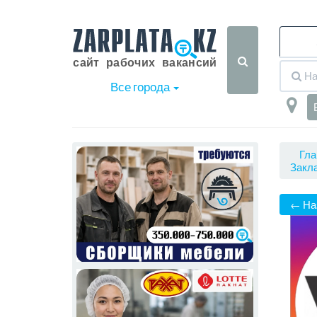
Все города
Гла
Закла
← На