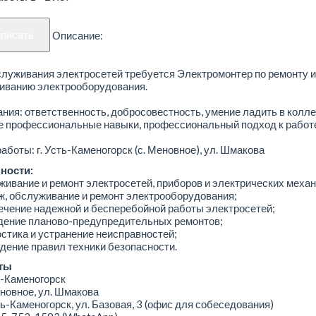
аписать
Описание:
луживания электросетей требуется Электромонтер по ремонту и
иванию электрооборудования.
ния: ответственность, добросовестность, умение ладить в колле
е профессиональные навыки, профессиональный подход к работе
аботы: г. Усть-Каменогорск (с. Меновное), ул. Шмакова
ности:
живание и ремонт электросетей, приборов и электрических меха
ж, обслуживание и ремонт электрооборудования;
ечение надежной и бесперебойной работы электросетей;
едение планово-предупредительных ремонтов;
остика и устранение неисправностей;
дение правил техники безопасности.
ты
-Каменогорск
новное, ул. Шмакова
ь-Каменогорск, ул. Базовая, 3 (офис для собеседования)