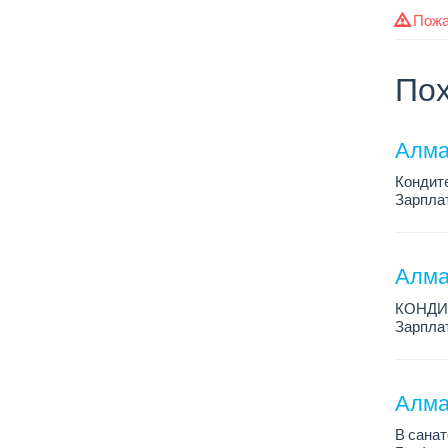
Пожа
Пох
Алма
Кондит
Зарплат
График 
Условия
Алма
КОНДИ
Зарплат
График 
Условия
Алма
В санат