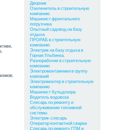
Дворник
Озеленитель в строительную
компанию
Машинист фронтального
погрузчика
Опытный садовод на базу
отдыха
ПРОРАБ в строительную
компанию
ктиве,
Электрик на базу отдыха в
.
Горная Ульбинка.
Разнорабочие в строительную
компанию
Электромонтажники в группу
низмов;
компаний
Электромонтер в строительную
компанию
Машинист бульдозера
Водитель водовоза
Слесарь по ремонту и
обслуживанию топливной
системы
Электрик-слесарь
Оператор контактной сварки
Слесарь по ремонту ГПМ и