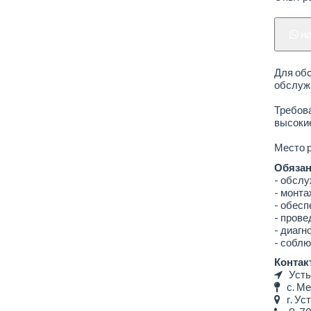
н
Для обс
обслуж
Требова
высоки
Место р
Обязан
- обслу
- монта
- обесп
- пров
- диагн
- соблю
Контак
Усть
с. Ме
г. Уст