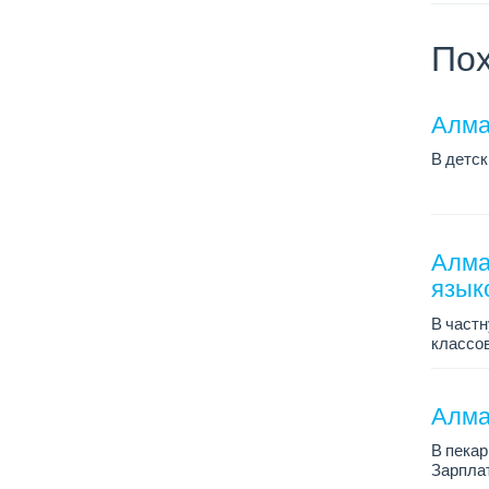
Пох
Алма
В детск
График 
Зарплат
Трудоус
Алма
язык
В частн
классов
График 
Алма
В пекар
Зарплат