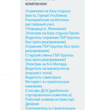
компании:
Охранники на базу отдыха
(вахта, Горная Ульбинка)
Разнорабочие на бетонно-
растворный узел.
Уборщица (с. Меновное)
Электрик на базу отдыха Орлан
Водитель-охранник ГБР (группы
быстрого реагирования)
Охранник ГБР (группы быстрого
реагирования)
Старший смены ГБР (группы
быстрого реагирования)
Электрик на б/о Мелада.
Водитель на манипулятор
(подъем с пола)
Водитель самосвала
Моторист в строительную
компанию
Слесарь ДСК (дробильно-
сортировочного комплекса)
Рабочий-универсал (мастер)
Дворник
Озеленитель в строительную