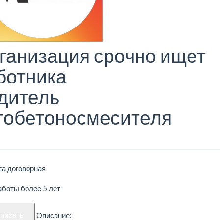
ганизация срочно ищет
ботника
дитель
тобетоносмесителя
та договорная
аботы более 5 лет
аписать
Описание: