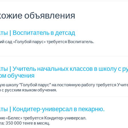
ожие объявления
ты | Воспитатель в детсад
ий сад «Голубой парус» требуется Воспитатель.
работы: 5/2, с 08.00 до 18.00.
а: от 280 000 до 300 000 тенге.
тройство согласно ТК РК....
ты | Учитель начальных классов в школу с р
ом обучения
ую школу "Голубой парус" на постоянную работу требуется Учи
 с русским языком обучения.
работы: 5/2, пятидневная рабочая неделя, c 08.00 до 16.30, суббот
ты | Кондитер-универсал в пекарню.
ню «Белес» требуется Кондитер-универсал.
а: 350 000 тенге в месяц.