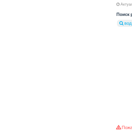
Актуал
Поиск 
вод
Пожа