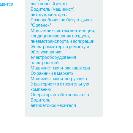
растворный узел)
авится
Водитель (машинист)
автогудронатора .
Разнорабочие на базу отдыха
"Орленок"
Монтажник систем вентиляции,
кондиционирования воздуха,
пневмотранспорта и аспирации
Электромонтер по ремонту и
обслуживанию
электрооборудования
электросетей.
Машинист мини-экскаватора
Охранники в маркеты
Машинист мини-погрузчика
(тракторист) в строительную
компанию
Оператор автобетононасоса
Водитель
автобетоносмесителя