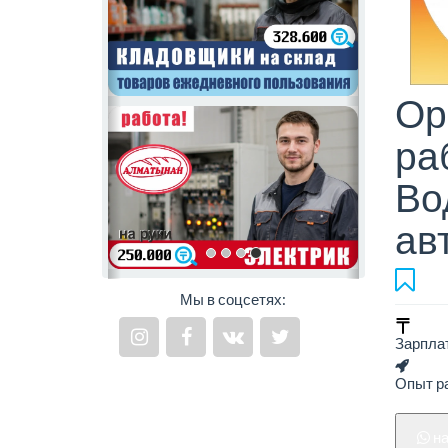
Ор
ра
Во
ав
Мы в соцсетях:
Зарпла
Опыт р
н