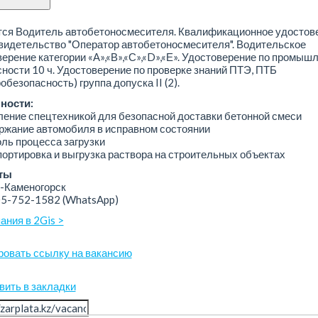
тся Водитель автобетоносмесителя. Квалификационное удостов
видетельство "Оператор автобетоносмесителя". Водительское
ерение категории «А»,«В»,«С»,«D»,«Е». Удостоверение по промыш
ности 10 ч. Удостоверение по проверке знаний ПТЭ, ПТБ
обезопасность) группа допуска II (2).
ности:
ление спецтехникой для безопасной доставки бетонной смеси
ржание автомобиля в исправном состоянии
оль процесса загрузки
портировка и выгрузка раствора на строительных объектах
ты
-Каменогорск
05-752-1582
(WhatsApp)
ания в 2Gis >
ровать ссылку на вакансию
вить в закладки