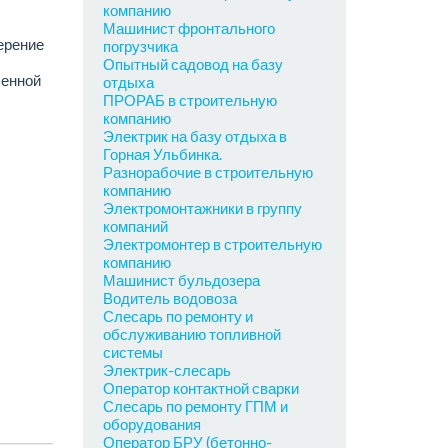
компанию
Машинист фронтального
ерение
погрузчика
Опытный садовод на базу
ленной
отдыха
ПРОРАБ в строительную
компанию
Электрик на базу отдыха в
Горная Ульбинка.
Разнорабочие в строительную
компанию
Электромонтажники в группу
компаний
Электромонтер в строительную
компанию
Машинист бульдозера
Водитель водовоза
Слесарь по ремонту и
обслуживанию топливной
системы
Электрик-слесарь
Оператор контактной сварки
Слесарь по ремонту ГПМ и
оборудования
Оператор БРУ (бетонно-