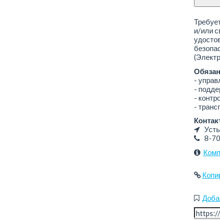
Требуе
и/или с
удостов
безопас
(Электр
Обязан
- управ
- подде
- контр
- транс
Контак
Усть
8-7
Комп
Копи
Доба