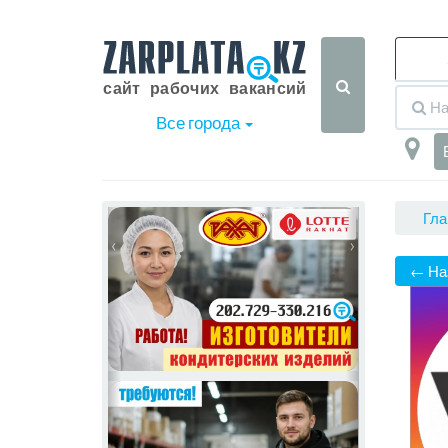
Все города
Гла
‹
›
← На