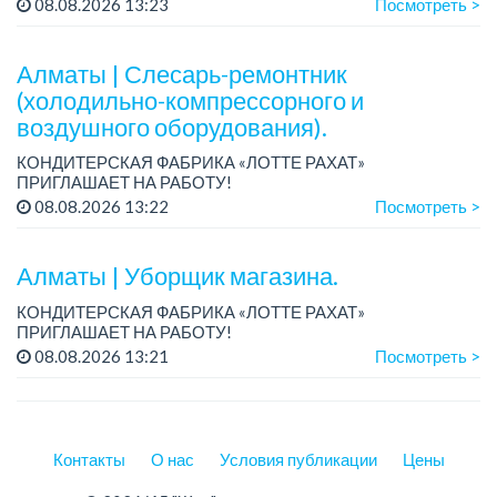
08.08.2026 13:23
Посмотреть >
качественную работу, комфортные условия, современный
автопарк.
...
Алматы | Слесарь-ремонтник
(холодильно-компрессорного и
воздушного оборудования).
КОНДИТЕРСКАЯ ФАБРИКА «ЛОТТЕ РАХАТ»
ПРИГЛАШАЕТ НА РАБОТУ!
График работы: сменный.
08.08.2026 13:22
Посмотреть >
Зарплата: от 206 000 до 310 700 тенге.
Условия: стабильная зарплата (указана с вычетом налогов),
пред...
Алматы | Уборщик магазина.
КОНДИТЕРСКАЯ ФАБРИКА «ЛОТТЕ РАХАТ»
ПРИГЛАШАЕТ НА РАБОТУ!
График работы: сменный.
08.08.2026 13:21
Посмотреть >
Зарплата: от 174 660 тенге.
Условия: стабильная зарплата (указана с вычетом налогов),
предоставляется...
Контакты
О нас
Условия публикации
Цены