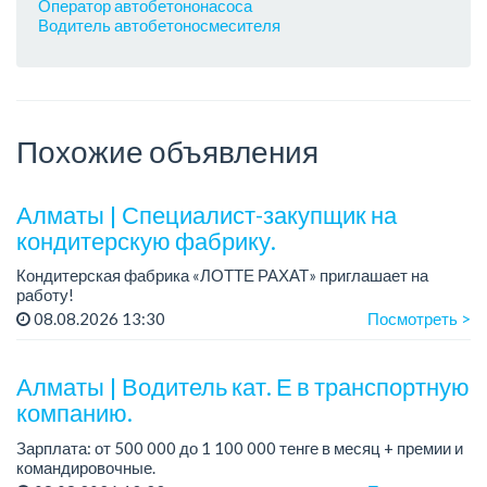
Оператор автобетононасоса
Водитель автобетоносмесителя
Похожие объявления
Алматы | Специалист-закупщик на
кондитерскую фабрику.
Кондитерская фабрика «ЛОТТЕ РАХАТ» приглашает на
работу!
Зарплата: до 275 000 тенге.
08.08.2026 13:30
Посмотреть >
График работы: 5/2, с 08.00 до 17.00.
Условия: стабильная зарплата (указана с вычетом налогов),
п...
Алматы | Водитель кат. Е в транспортную
компанию.
Зарплата: от 500 000 до 1 100 000 тенге в месяц + премии и
командировочные.
Условия: постоянная занятость, бонусы и премии за