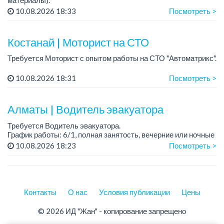
Место работы: офис продаж в компании
10.08.2026 18:33
Посмотреть >
График работы: 6/1, шестидневная рабочая неделя, суббота
кроткий день до 13:...
Костанай | Моторист на СТО
Требуется Моторист с опытом работы на СТО "Автоматрикс".
Условия:
10.08.2026 18:31
Посмотреть >
- Проходимость и запись клиентов отличная!
- Инструмент есть.
- Сотрудников ценим....
Алматы | Водитель эвакуатора
Требуется Водитель эвакуатора.
График работы: 6/1, полная занятость, вечерние или ночные
смены.
10.08.2026 18:23
Посмотреть >
Требования:
- наличие водительского удостоверения, категория С,
- знани...
Контакты
О нас
Условия публикации
Цены
© 2026 ИД "Жан" - копирование запрещено