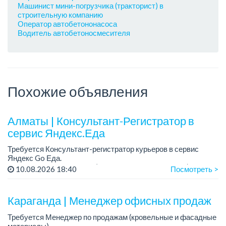
Машинист мини-погрузчика (тракторист) в
строительную компанию
Оператор автобетононасоса
Водитель автобетоносмесителя
Похожие объявления
Алматы | Консультант-Регистратор в
сервис Яндекс.Еда
Требуется Консультант-регистратор курьеров в сервис
Яндекс Go Еда.
Условия: работа в офисе (Абылай хана - Макатаева).
10.08.2026 18:40
Посмотреть >
График работы: 5/2, пятидневка, с 9 до 18 час.
Требован...
Караганда | Менеджер офисных продаж
Требуется Менеджер по продажам (кровельные и фасадные
материалы).