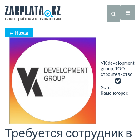
← Назад
VK development
group, ТОО
строительство
Усть-
Каменогорск
Требуется сотрудник в