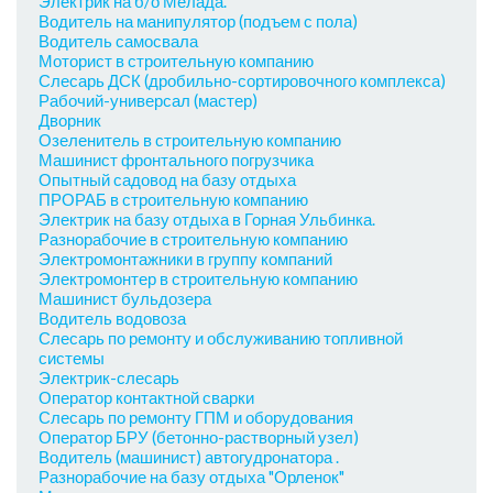
Электрик на б/о Мелада.
Водитель на манипулятор (подъем с пола)
Водитель самосвала
Моторист в строительную компанию
Слесарь ДСК (дробильно-сортировочного комплекса)
Рабочий-универсал (мастер)
Дворник
Озеленитель в строительную компанию
Машинист фронтального погрузчика
Опытный садовод на базу отдыха
ПРОРАБ в строительную компанию
Электрик на базу отдыха в Горная Ульбинка.
Разнорабочие в строительную компанию
Электромонтажники в группу компаний
Электромонтер в строительную компанию
Машинист бульдозера
Водитель водовоза
Слесарь по ремонту и обслуживанию топливной
системы
Электрик-слесарь
Оператор контактной сварки
Слесарь по ремонту ГПМ и оборудования
Оператор БРУ (бетонно-растворный узел)
Водитель (машинист) автогудронатора .
Разнорабочие на базу отдыха "Орленок"