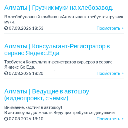
Алматы | Грузчик муки на хлебозавод.
Требования: оп...
В хлебобулочный комбинат «Алматынан» требуется грузчик
муки.
График работы: 5/2, с 09.00 до 18.00.
07.08.2026 18:53
Посмотреть >
Зарплата: до 200 000 тенге в месяц.
Обязанности: погрузка и выгрузка муки.
У...
Алматы | Консультант-Регистратор в
сервис Яндекс.Еда
Требуется Консультант-регистратор курьеров в сервис
Яндекс Go Еда.
Условия: работа в офисе (Абылай хана - Макатаева).
07.08.2026 18:20
Посмотреть >
График работы: 5/2, пятидневка, с 9 до 18 час.
Требован...
Алматы | Ведущие в автошоу
(видеопроект, съемки)
Внимание, кастинг в автошоу!
В автошоу на должность Ведущих требуются девушки и
парни. А также авто эксперты и авто перекупы.
07.08.2026 18:10
Посмотреть >
Преимущество для соискателей: