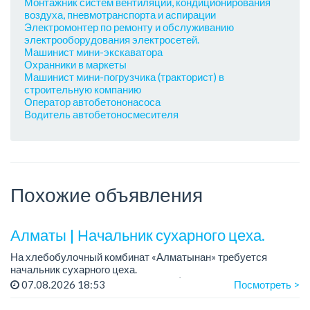
Монтажник систем вентиляции, кондиционирования
воздуха, пневмотранспорта и аспирации
Электромонтер по ремонту и обслуживанию
электрооборудования электросетей.
Машинист мини-экскаватора
Охранники в маркеты
Машинист мини-погрузчика (тракторист) в
строительную компанию
Оператор автобетононасоса
Водитель автобетоносмесителя
Похожие объявления
Алматы | Начальник сухарного цеха.
На хлебобулочный комбинат «Алматынан» требуется
начальник сухарного цеха.
Зарплата: от 300 000 тенге на руки (обсуждается на
07.08.2026 18:53
Посмотреть >
собеседовании).
График работы: 5/2.