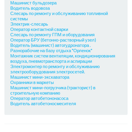
Машинист бульдозера
Водитель водовоза
Слесарь по ремонту и обслуживанию топливной
системы
Электрик-слесарь
Оператор контактной сварки
Слесарь по ремонту ГПМ и оборудования
Оператор БРУ (бетонно-растворный узел)
Водитель (машинист) автогудронатора .
Разнорабочие на базу отдыха "Орленок"
Монтажник систем вентиляции, кондиционирования
воздуха, пневмотранспорта и аспирации
Электромонтер по ремонту и обслуживанию
электрооборудования электросетей.
Машинист мини-экскаватора
Охранники в маркеты
Машинист мини-погрузчика (тракторист) в
строительную компанию
Оператор автобетононасоса
Водитель автобетоносмесителя