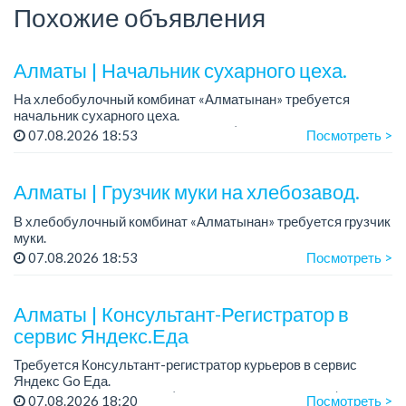
Похожие объявления
Алматы | Начальник сухарного цеха.
На хлебобулочный комбинат «Алматынан» требуется
начальник сухарного цеха.
Зарплата: от 300 000 тенге на руки (обсуждается на
07.08.2026 18:53
Посмотреть >
собеседовании).
График работы: 5/2.
Алматы | Грузчик муки на хлебозавод.
Требования: оп...
В хлебобулочный комбинат «Алматынан» требуется грузчик
муки.
График работы: 5/2, с 09.00 до 18.00.
07.08.2026 18:53
Посмотреть >
Зарплата: до 200 000 тенге в месяц.
Обязанности: погрузка и выгрузка муки.
У...
Алматы | Консультант-Регистратор в
сервис Яндекс.Еда
Требуется Консультант-регистратор курьеров в сервис
Яндекс Go Еда.
Условия: работа в офисе (Абылай хана - Макатаева).
07.08.2026 18:20
Посмотреть >